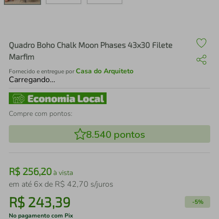
air fryer
4
º
iphone
5
º
Quadro Boho Chalk Moon Phases 43x30 Filete
Marfim
Casa do Arquiteto
Fornecido e entregue por
Carregando…
Compre com pontos:
8.540
pontos
R$
256
,
20
à vista
em até
6
x de
R$
42
,
70
s/juros
R$
243
,
39
-
5%
No pagamento com Pix