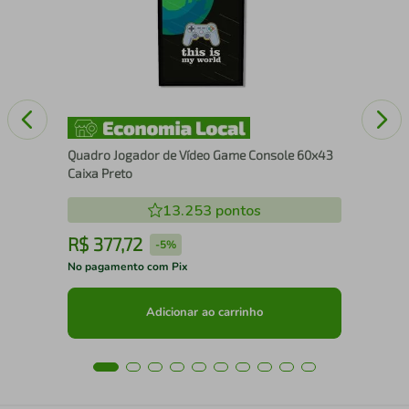
Se
Quadro Jogador de Vídeo Game Console 60x43
Caixa Preto
13.253
pontos
R$
377
,
72
R
-
5%
No pagamento com Pix
No 
Adicionar ao carrinho