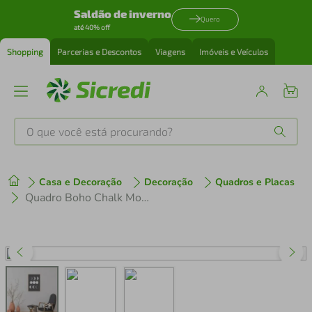
Saldão de inverno
Quero
até 40% off
Shopping
Parcerias e Descontos
Viagens
Imóveis e Veículos
O que você está procurando?
Produtos mais buscados
Casa e Decoração
Decoração
Quadros e Placas
tenis
1
º
Quadro Boho Chalk Moon Phases 43x30 Filete Marfim
cafeteira
2
º
perfume
3
º