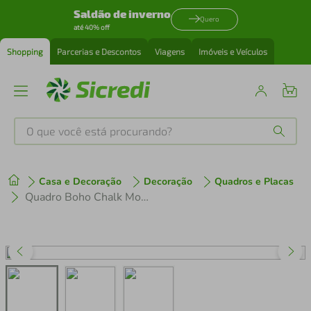
Saldão de inverno
Quero
até 40% off
Shopping
Parcerias e Descontos
Viagens
Imóveis e Veículos
O que você está procurando?
Produtos mais buscados
Casa e Decoração
Decoração
Quadros e Placas
tenis
1
º
Quadro Boho Chalk Moon Phases 60x43 Caixa Marfim
cafeteira
2
º
perfume
3
º