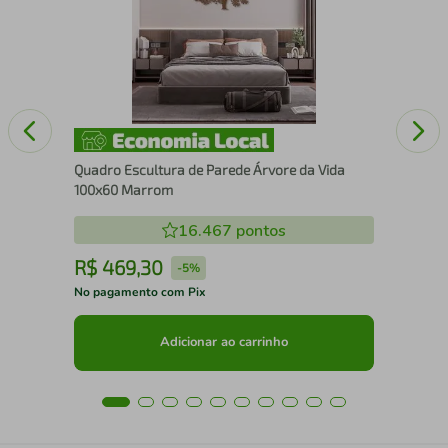
Cai
Quadro Escultura de Parede Árvore da Vida
100x60 Marrom
16.467
pontos
R$
469
,
30
R
-
5%
No pagamento com Pix
No 
Adicionar ao carrinho