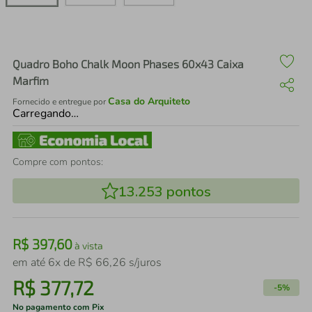
air fryer
4
º
iphone
5
º
Quadro Boho Chalk Moon Phases 60x43 Caixa
Marfim
Casa do Arquiteto
Fornecido e entregue por
Carregando…
Compre com pontos:
13.253
pontos
R$
397
,
60
à vista
em até
6
x de
R$
66
,
26
s/juros
R$
377
,
72
-
5%
No pagamento com Pix