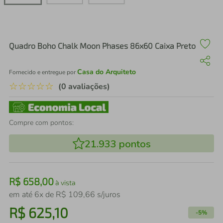
air fryer
4
º
iphone
5
º
Quadro Boho Chalk Moon Phases 86x60 Caixa Preto
Casa do Arquiteto
Fornecido e entregue por
☆
☆
☆
☆
☆
(0 avaliações)
Compre com pontos:
21.933
pontos
R$
658
,
00
à vista
em até
6
x de
R$
109
,
66
s/juros
R$
625
,
10
-
5%