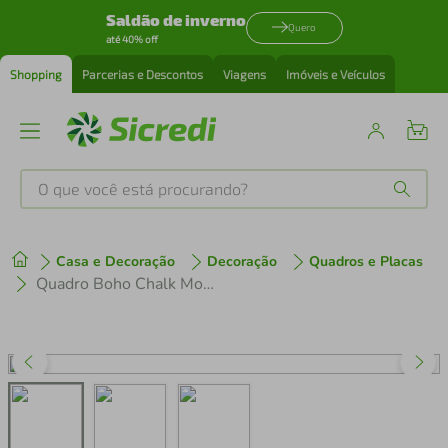
Saldão de inverno
Quero
até 40% off
Shopping
Parcerias e Descontos
Viagens
Imóveis e Veículos
O que você está procurando?
Produtos mais buscados
Casa e Decoração
Decoração
Quadros e Placas
tenis
1
º
Quadro Boho Chalk Moon Phases 86x60 Caixa Preto
cafeteira
2
º
perfume
3
º