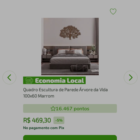
Qua
Nos
Quadro Escultura de Parede Árvore da Vida
100x60 Marrom
16.467
pontos
R$
469
,
30
R
-
5%
No pagamento com Pix
No 