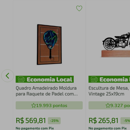
Game
om
Quadro Amadeirado Moldura
Escultura de Mesa,
para Raquete de Padel com
Vintage 25x19cm
Suporte
19.993
pontos
9.327
po
R$
569
,
81
R$
265
,
81
-
25%
-
5
No pagamento com Pix
No pagamento com Pix