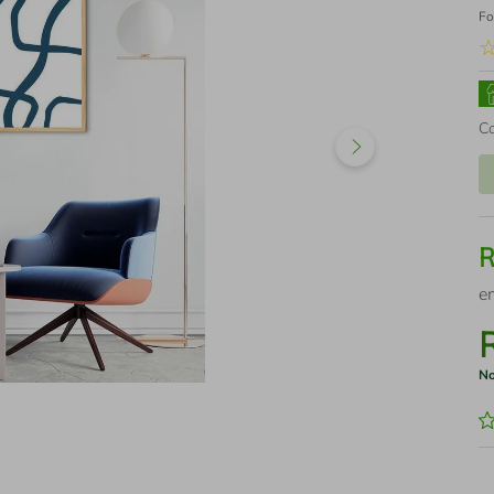
Fo
C
e
No