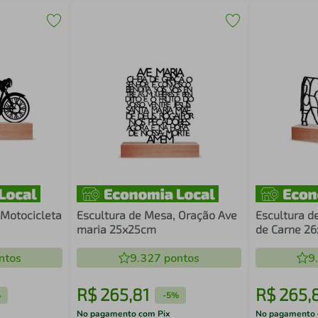
 Motocicleta
Escultura de Mesa, Oração Ave
Escultura d
maria 25x25cm
de Carne 2
ntos
9.327
pontos
9
R$
265
,
81
R$
265
,
%
-
5%
No pagamento com Pix
No pagamento 