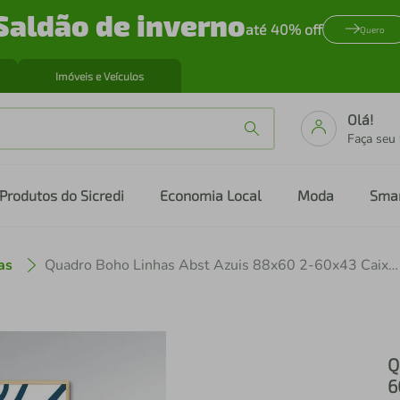
Saldão de inverno
até 40% off
Quero
Imóveis e Veículos
Olá!
Faça seu
Produtos do Sicredi
Economia Local
Moda
Sma
as
Quadro Boho Linhas Abst Azuis 88x60 2-60x43 Caixa Marfim
Q
6