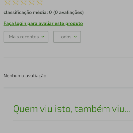
☆
☆
☆
☆
☆
classificação média: 0
(0 avaliações)
Faça login para avaliar este produto
Mais recentes
Todos
Nenhuma avaliação
Quem viu isto, também viu...