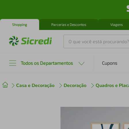
Shopping
Parcerias e Descontos
Viagens
O que você está procurando?
Produtos mais buscados
Todos os Departamentos
Cupons
tenis
1
º
Casa e Decoração
Decoração
Quadros e Plac
cafeteira
2
º
perfume
3
º
air fryer
4
º