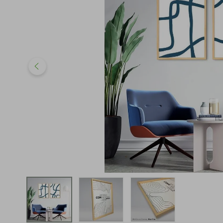
iphone
5
º