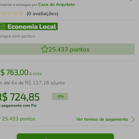
Casa do Arquiteto
rnecido e entregue por
☆
☆
☆
☆
☆
(0 avaliações)
ompre com pontos:
25.433
pontos
R$
763
,
00
à vista
m até
6
x de
R$
127
,
16
s/juros
R$
724
,
85
-
5%
 pagamento com Pix
25.433
pontos
Ver formas de pagamento