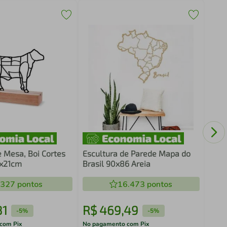
Quad
Cons
e Mesa, Boi Cortes
Escultura de Parede Mapa do
6x21cm
Brasil 90x86 Areia
.327
pontos
16.473
pontos
81
R$
469
,
49
R$
-
5%
-
5%
com Pix
No pagamento com Pix
No pa