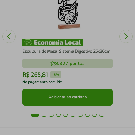
Escultura de Mesa, Sistema Digestivo 25x36cm
9.327
pontos
R$
265
,
81
R
-
5%
No pagamento com Pix
No 
Adicionar ao carrinho