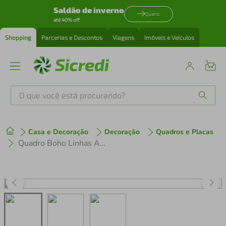
Saldão de inverno
Quero
até 40% off
Shopping
Parcerias e Descontos
Viagens
Imóveis e Veículos
O que você está procurando?
Produtos mais buscados
Casa e Decoração
Decoração
Quadros e Placas
tenis
1
º
Quadro Boho Linhas Abst Azuis 88x60 2-60x43 Filete Marfim
cafeteira
2
º
perfume
3
º