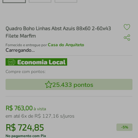
air fryer
4
º
iphone
5
º
Quadro Boho Linhas Abst Azuis 88x60 2-60x43
Filete Marfim
Casa do Arquiteto
Fornecido e entregue por
Carregando…
Compre com pontos:
25.433
pontos
R$
763
,
00
à vista
em até
6
x de
R$
127
,
16
s/juros
R$
724
,
85
-
5%
No pagamento com Pix