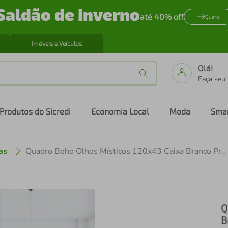
Saldão de inverno
até 40% off
Quero
Imóveis e Veículos
Olá!
Faça seu
Produtos do Sicredi
Economia Local
Moda
Sma
as
Quadro Boho Olhos Místicos 120x43 Caixa Branco Preto
Q
B