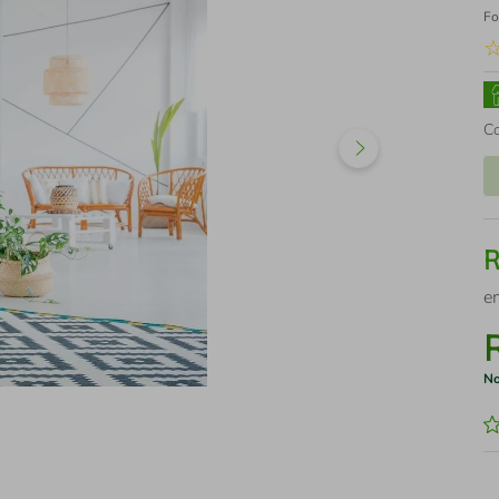
Fo
C
e
No