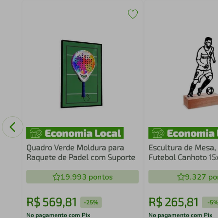
o
60
Quadro Verde Moldura para
Escultura de Mesa,
Raquete de Padel com Suporte
Futebol Canhoto 1
19.993
pontos
9.327
po
R$
569
,
81
R$
265
,
81
-
25%
-
5
No pagamento com Pix
No pagamento com Pix