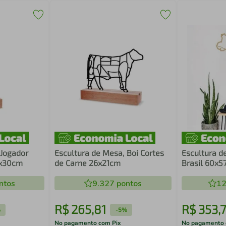
 Jogador
Escultura de Mesa, Boi Cortes
Escultura d
5x30cm
de Carne 26x21cm
Brasil 60x57
ntos
9.327
pontos
12
R$
265
,
81
R$
353
,
%
-
5%
No pagamento com Pix
No pagamento 