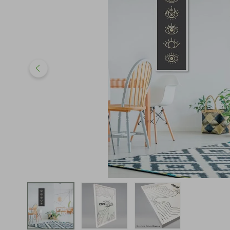
iphone
5
º