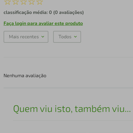
☆
☆
☆
☆
☆
classificação média: 0
(0 avaliações)
Faça login para avaliar este produto
Mais recentes
Todos
Nenhuma avaliação
Quem viu isto, também viu...