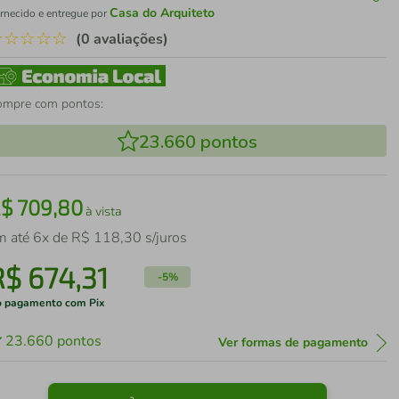
Casa do Arquiteto
rnecido e entregue por
☆
☆
☆
☆
☆
(0 avaliações)
ompre com pontos:
23.660
pontos
R$
709
,
80
à vista
m até
6
x de
R$
118
,
30
s/juros
R$
674
,
31
-
5%
 pagamento com Pix
23.660
pontos
Ver formas de pagamento