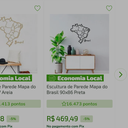
Quad
Cons
e Parede Mapa do
Escultura de Parede Mapa do
 Areia
Brasil 90x86 Preta
.413
pontos
16.473
pontos
78
R$
469
,
49
R$
-
5%
-
5%
com Pix
No pagamento com Pix
No pa