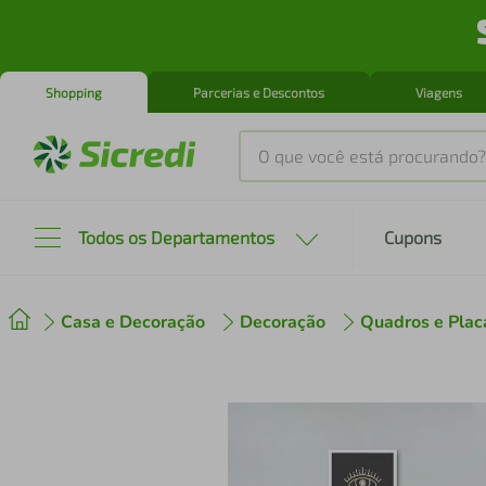
Shopping
Parcerias e Descontos
Viagens
O que você está procurando?
Produtos mais buscados
Todos os Departamentos
Cupons
tenis
1
º
Casa e Decoração
Decoração
Quadros e Plac
cafeteira
2
º
perfume
3
º
air fryer
4
º