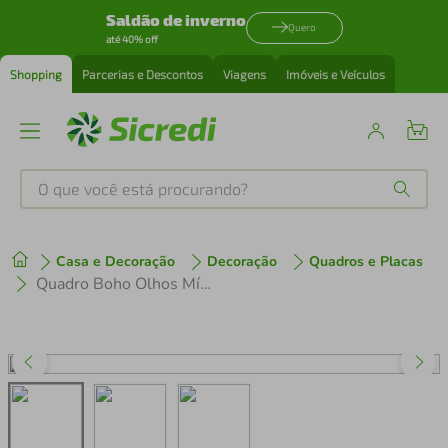
Saldão de inverno
Quero
até 40% off
Shopping
Parcerias e Descontos
Viagens
Imóveis e Veículos
O que você está procurando?
Produtos mais buscados
Casa e Decoração
Decoração
Quadros e Placas
tenis
1
º
Quadro Boho Olhos Místicos 120x43 Sem Moldura Branco
cafeteira
2
º
perfume
3
º