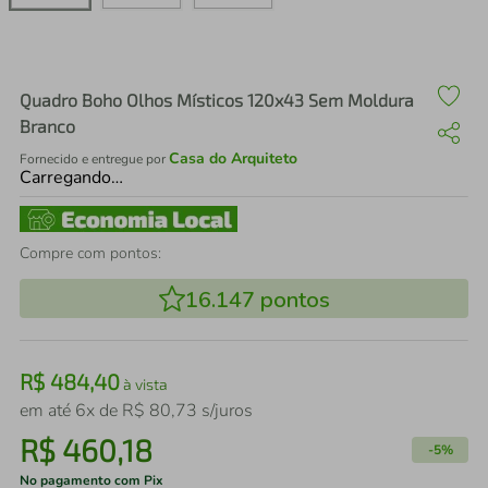
air fryer
4
º
iphone
5
º
Quadro Boho Olhos Místicos 120x43 Sem Moldura
Branco
Casa do Arquiteto
Fornecido e entregue por
Carregando…
Compre com pontos:
16.147
pontos
R$
484
,
40
à vista
em até
6
x de
R$
80
,
73
s/juros
R$
460
,
18
-
5%
No pagamento com Pix