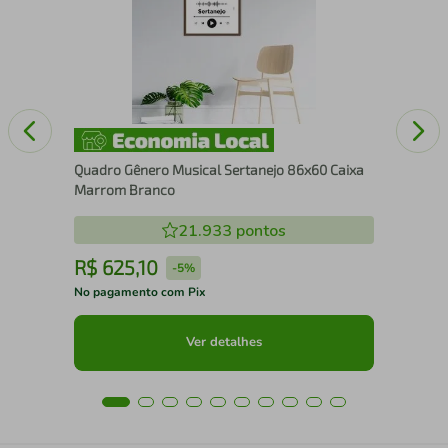
86x
Quadro Gênero Musical Sertanejo 86x60 Caixa
Marrom Branco
21.933
pontos
R$
625
,
10
R
-
5%
No pagamento com Pix
No 
Ver detalhes