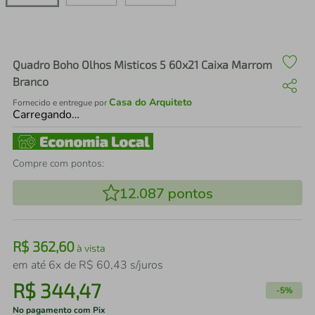
air fryer
4
º
iphone
5
º
Quadro Boho Olhos Misticos 5 60x21 Caixa Marrom
Branco
Casa do Arquiteto
Fornecido e entregue por
Carregando…
Compre com pontos:
12.087
pontos
R$
362
,
60
à vista
em até
6
x de
R$
60
,
43
s/juros
R$
344
,
47
-
5%
No pagamento com Pix