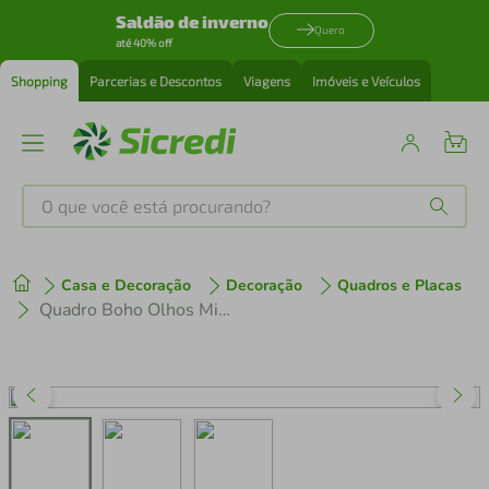
Saldão de inverno
Quero
até 40% off
Shopping
Parcerias e Descontos
Viagens
Imóveis e Veículos
O que você está procurando?
Produtos mais buscados
Casa e Decoração
Decoração
Quadros e Placas
tenis
1
º
Quadro Boho Olhos Misticos 5 60x21 Caixa Marrom Branco
cafeteira
2
º
perfume
3
º