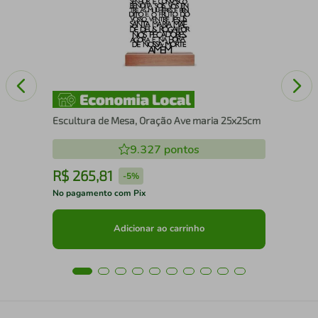
25
Escultura de Mesa, Oração Ave maria 25x25cm
9.327
pontos
R$
265
,
81
R
-
5%
No pagamento com Pix
No 
Adicionar ao carrinho