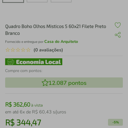
air fryer
4
º
iphone
5
º
Quadro Boho Olhos Misticos 5 60x21 Filete Preto
Branco
Casa do Arquiteto
Fornecido e entregue por
☆
☆
☆
☆
☆
(0 avaliações)
Compre com pontos:
12.087
pontos
R$
362
,
60
à vista
em até
6
x de
R$
60
,
43
s/juros
R$
344
,
47
-
5%