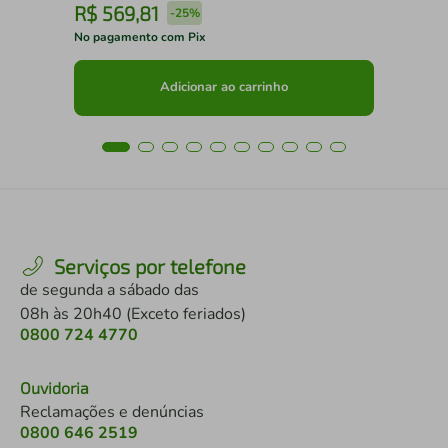
R$
569
,
81
R
-
25%
No pagamento com Pix
No 
Adicionar ao carrinho
Serviços por telefone
de segunda a sábado das
08h às 20h40 (Exceto feriados)
0800 724 4770
Ouvidoria
Reclamações e denúncias
0800 646 2519