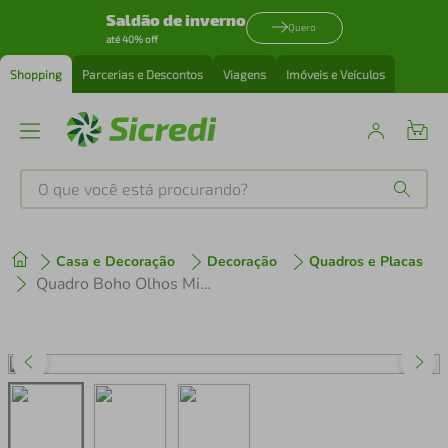
Saldão de inverno
Quero
até 40% off
Shopping
Parcerias e Descontos
Viagens
Imóveis e Veículos
O que você está procurando?
Produtos mais buscados
Casa e Decoração
Decoração
Quadros e Placas
tenis
1
º
Quadro Boho Olhos Misticos 5 60x21 Filete Preto Branco
cafeteira
2
º
perfume
3
º