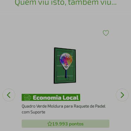
Quem viu isto, também viu...
Esc
Quadro Verde Moldura para Raquete de Padel
com Suporte
19.993
pontos