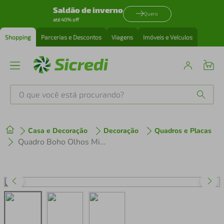
Saldão de inverno
Quero
até 40% off
Shopping
Parcerias e Descontos
Viagens
Imóveis e Veículos
O que você está procurando?
Produtos mais buscados
Casa e Decoração
Decoração
Quadros e Placas
tenis
1
º
Quadro Boho Olhos Misticos 5 60x21 Filete Preto Preto
cafeteira
2
º
perfume
3
º