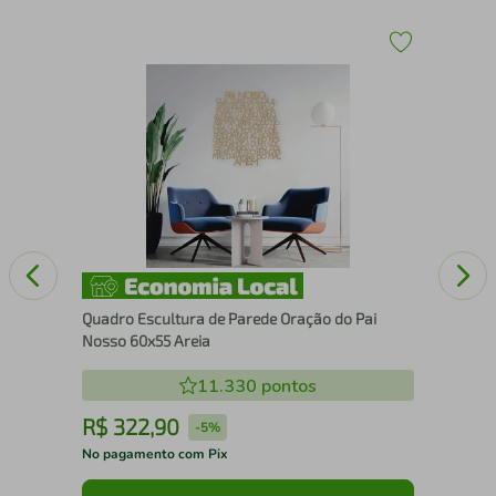
Qua
Cai
Quadro Escultura de Parede Oração do Pai
Nosso 60x55 Areia
11.330
pontos
R$
322
,
90
R
-
5%
No pagamento com Pix
No 