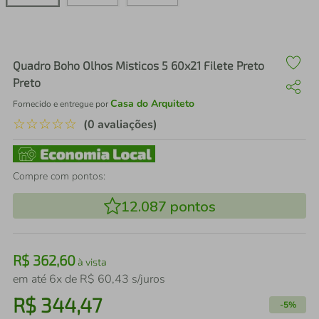
air fryer
4
º
iphone
5
º
Quadro Boho Olhos Misticos 5 60x21 Filete Preto
Preto
Casa do Arquiteto
Fornecido e entregue por
☆
☆
☆
☆
☆
(0 avaliações)
Compre com pontos:
12.087
pontos
R$
362
,
60
à vista
em até
6
x de
R$
60
,
43
s/juros
R$
344
,
47
-
5%