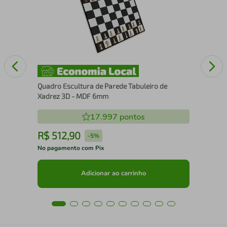
15
Quadro Escultura de Parede Tabuleiro de
Xadrez 3D - MDF 6mm
17.997
pontos
R$
512
,
90
R
-
5%
No pagamento com Pix
No 
Adicionar ao carrinho