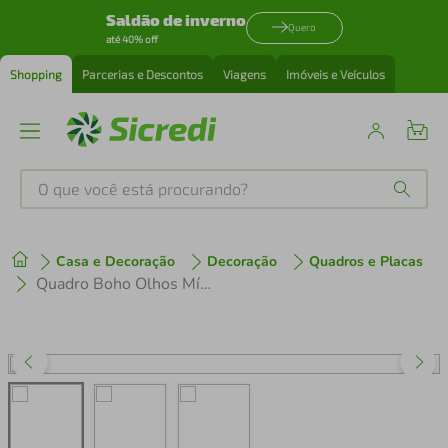
Saldão de inverno
Quero
até 40% off
Shopping
Parcerias e Descontos
Viagens
Imóveis e Veículos
O que você está procurando?
Produtos mais buscados
Casa e Decoração
Decoração
Quadros e Placas
tenis
1
º
Quadro Boho Olhos Místicos 86x30 Caixa Branco Branco
cafeteira
2
º
perfume
3
º