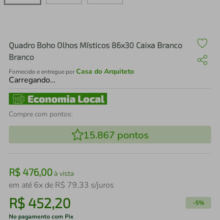
air fryer
4
º
iphone
5
º
Quadro Boho Olhos Místicos 86x30 Caixa Branco
Branco
Casa do Arquiteto
Fornecido e entregue por
Carregando…
Compre com pontos:
15.867
pontos
R$
476
,
00
à vista
em até
6
x de
R$
79
,
33
s/juros
R$
452
,
20
-
5%
No pagamento com Pix