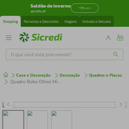
Saldão de inverno
Quero
até 40% off
Shopping
Parcerias e Descontos
Viagens
Imóveis e Veículos
O que você está procurando?
Produtos mais buscados
Casa e Decoração
Decoração
Quadros e Placas
tenis
1
º
Quadro Boho Olhos Místicos 86x30 Filete Preto Branco
cafeteira
2
º
perfume
3
º