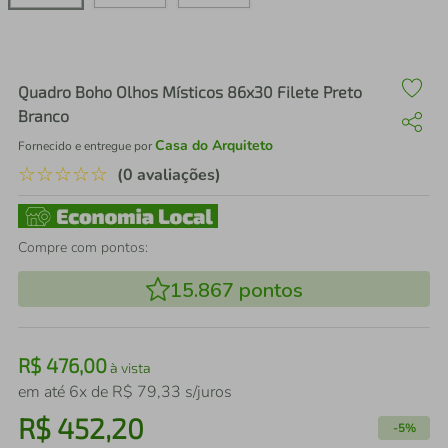
air fryer
4
º
iphone
5
º
Quadro Boho Olhos Místicos 86x30 Filete Preto
Branco
Casa do Arquiteto
Fornecido e entregue por
☆
☆
☆
☆
☆
(0 avaliações)
Compre com pontos:
15.867
pontos
R$
476
,
00
à vista
em até
6
x de
R$
79
,
33
s/juros
R$
452
,
20
-
5%