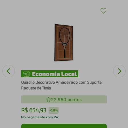
43
Esc
15
Quadro Decorativo Amadeirado com Suporte
Raquete de Tênis
22.980
pontos
R$
654
,
93
R
-
18%
No pagamento com Pix
No 