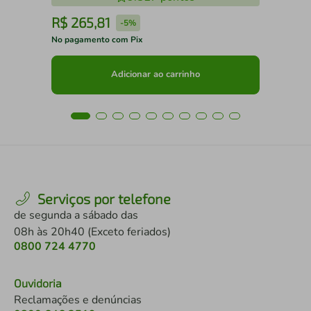
R$
265
,
81
R
-
5%
No pagamento com Pix
No 
Adicionar ao carrinho
Serviços por telefone
de segunda a sábado das
08h às 20h40 (Exceto feriados)
0800 724 4770
Ouvidoria
Reclamações e denúncias