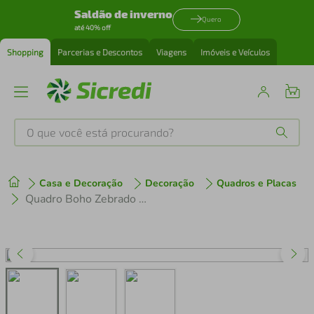
Saldão de inverno
Quero
até 40% off
Shopping
Parcerias e Descontos
Viagens
Imóveis e Veículos
O que você está procurando?
Produtos mais buscados
Casa e Decoração
Decoração
Quadros e Placas
tenis
1
º
Quadro Boho Zebrado 43x30 Caixa Preto
cafeteira
2
º
perfume
3
º