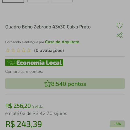
air fryer
4
º
iphone
5
º
Quadro Boho Zebrado 43x30 Caixa Preto
Casa do Arquiteto
Fornecido e entregue por
☆
☆
☆
☆
☆
(0 avaliações)
Compre com pontos:
8.540
pontos
R$
256
,
20
à vista
em até
6
x de
R$
42
,
70
s/juros
R$
243
,
39
-
5%