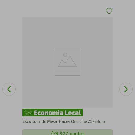
Qua
nco
Mo
Escultura de Mesa, Faces One Line 25x33cm
9.327
pontos