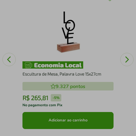
43
Esc
Escultura de Mesa, Palavra Love 15x27cm
9.327
pontos
R$
265
,
81
R
-
5%
No pagamento com Pix
No 
Adicionar ao carrinho