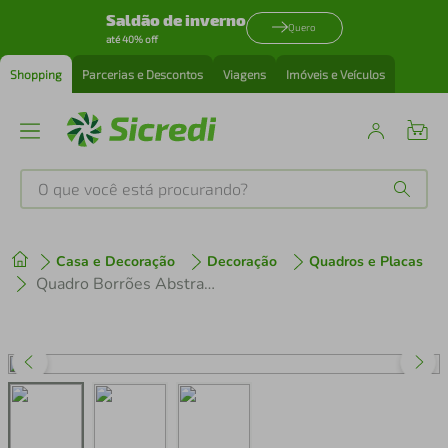
Saldão de inverno
Quero
até 40% off
Shopping
Parcerias e Descontos
Viagens
Imóveis e Veículos
O que você está procurando?
Produtos mais buscados
Casa e Decoração
Decoração
Quadros e Placas
tenis
1
º
Quadro Borrões Abstratos 86x60 Filete Preto
cafeteira
2
º
perfume
3
º