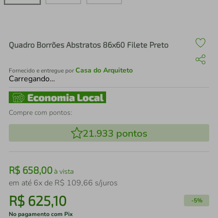
air fryer
4
º
iphone
5
º
Quadro Borrões Abstratos 86x60 Filete Preto
Casa do Arquiteto
Fornecido e entregue por
Carregando…
Compre com pontos:
21.933
pontos
R$
658
,
00
à vista
em até
6
x de
R$
109
,
66
s/juros
R$
625
,
10
-
5%
No pagamento com Pix