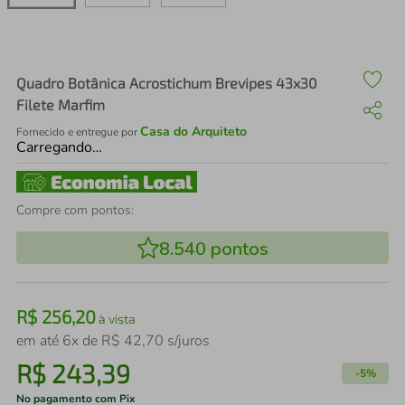
air fryer
4
º
iphone
5
º
Quadro Botânica Acrostichum Brevipes 43x30
Filete Marfim
Casa do Arquiteto
Fornecido e entregue por
Carregando…
Compre com pontos:
8.540
pontos
R$
256
,
20
à vista
em até
6
x de
R$
42
,
70
s/juros
R$
243
,
39
-
5%
No pagamento com Pix