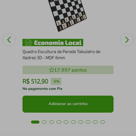
Quadro Escultura de Parede Tabuleiro de
Xadrez 3D - MDF 6mm
17.997
pontos
R$
512
,
90
R
-
5%
No pagamento com Pix
No 
Adicionar ao carrinho