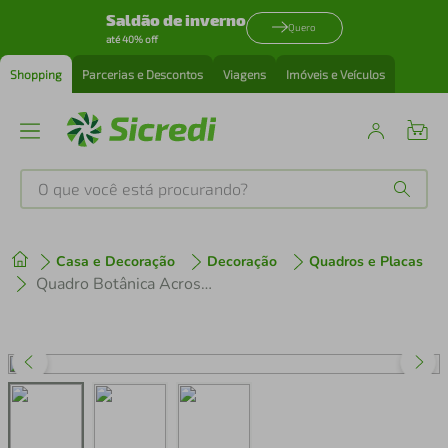
Saldão de inverno
Quero
até 40% off
Shopping
Parcerias e Descontos
Viagens
Imóveis e Veículos
O que você está procurando?
Produtos mais buscados
Casa e Decoração
Decoração
Quadros e Placas
tenis
1
º
Quadro Botânica Acrostichum Brevipes 86x60 Caixa Marfim
cafeteira
2
º
perfume
3
º