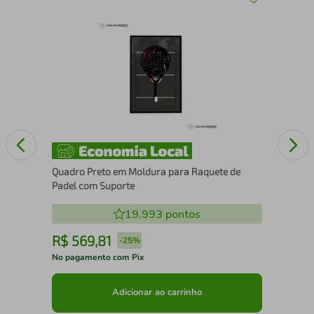
30
Qua
com
Quadro Preto em Moldura para Raquete de
Padel com Suporte
19.993
pontos
R$
569
,
81
R
-
25%
No pagamento com Pix
No 
Adicionar ao carrinho