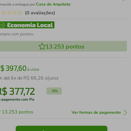
Casa do Arquiteto
rnecido e entregue por
☆
☆
☆
☆
☆
(0 avaliações)
ompre com pontos:
13.253
pontos
R$
397
,
60
à vista
m até
6
x de
R$
66
,
26
s/juros
R$
377
,
72
-
5%
 pagamento com Pix
13.253
pontos
Ver formas de pagamento