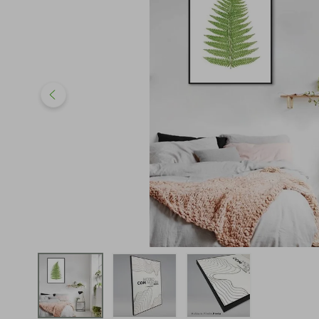
iphone
5
º