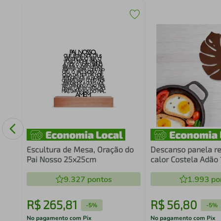
aixa
Escultura de Mesa, Oração do
Descanso panela re
Pai Nosso 25x25cm
calor Costela Adão
Marrom
9.327
pontos
1.993
po
R$
265
,
81
R$
56
,
80
-
5%
-
5%
No pagamento com Pix
No pagamento com Pix