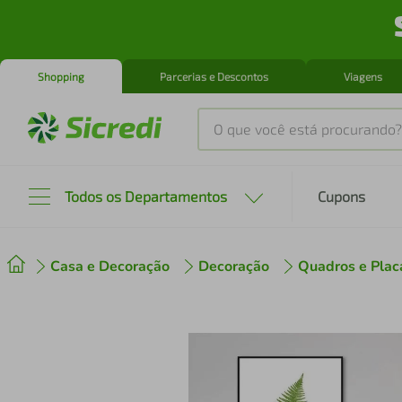
Shopping
Parcerias e Descontos
Viagens
O que você está procurando?
Produtos mais buscados
Todos os Departamentos
Cupons
tenis
1
º
Casa e Decoração
Decoração
Quadros e Plac
cafeteira
2
º
perfume
3
º
air fryer
4
º