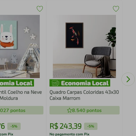
Quad
Vinh
ntil Coelho na Neve
Quadro Carpas Coloridas 43x30
Moldura
Caixa Marrom
.027
pontos
8.540
pontos
76
R$
243
,
39
R$
-
5%
-
5%
com Pix
No pagamento com Pix
No pa