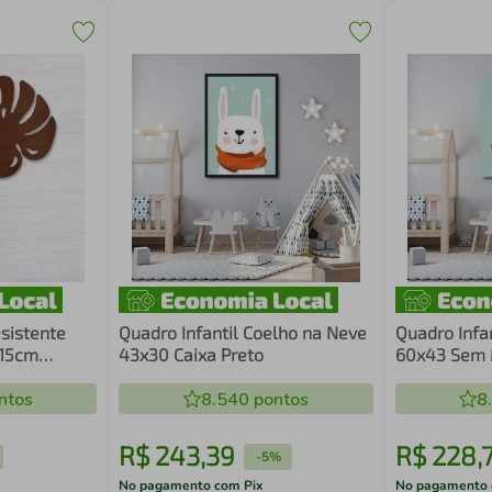
sistente
Quadro Infantil Coelho na Neve
Quadro Infa
 15cm
43x30 Caixa Preto
60x43 Sem 
ntos
8.540
pontos
8
R$
243
,
39
R$
228
,
-
5%
No pagamento com Pix
No pagamento 