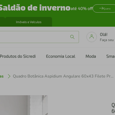
Saldão de inverno
até 40% off
Quero
Imóveis e Veículos
Olá!
Faça seu
Produtos do Sicredi
Economia Local
Moda
Sma
as
Quadro Botânica Aspidium Angulare 60x43 Filete Preto
Q
6