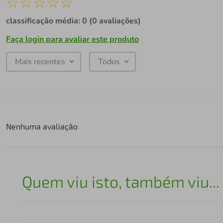
☆
☆
☆
☆
☆
classificação média: 0
(0 avaliações)
Faça login para avaliar este produto
Mais recentes
Todos
Nenhuma avaliação
Quem viu isto, também viu...