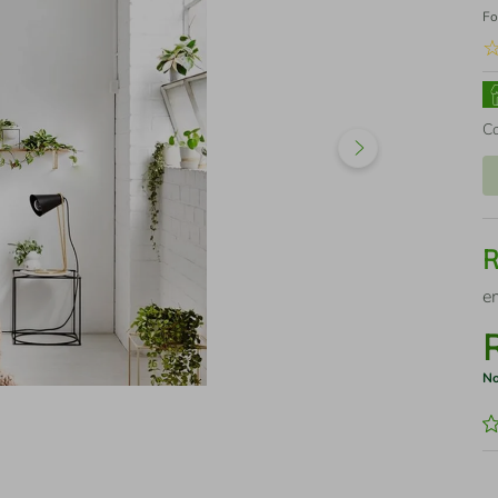
Fo
C
e
No