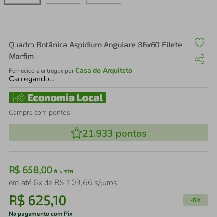
air fryer
4
º
iphone
5
º
Quadro Botânica Aspidium Angulare 86x60 Filete
Marfim
Casa do Arquiteto
Fornecido e entregue por
Carregando…
Compre com pontos:
21.933
pontos
R$
658
,
00
à vista
em até
6
x de
R$
109
,
66
s/juros
R$
625
,
10
-
5%
No pagamento com Pix