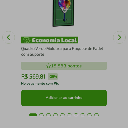
Xa
Quadro Verde Moldura para Raquete de Padel
com Suporte
19.993
pontos
R$
569
,
81
R
-
25%
No pagamento com Pix
No 
Adicionar ao carrinho