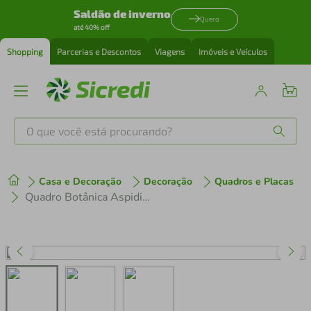
Saldão de inverno
Quero
até 40% off
Shopping
Parcerias e Descontos
Viagens
Imóveis e Veículos
O que você está procurando?
Produtos mais buscados
Casa e Decoração
Decoração
Quadros e Placas
tenis
1
º
Quadro Botânica Aspidium Angulare 86x60 Filete Marfim
cafeteira
2
º
perfume
3
º