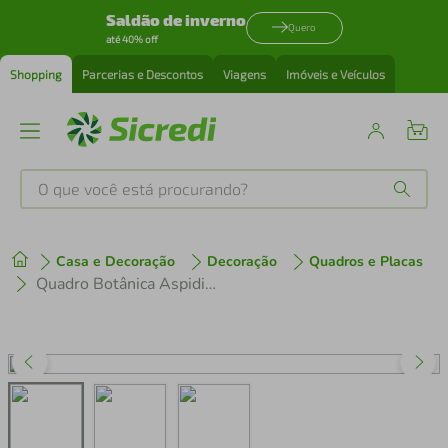
Saldão de inverno
Quero
até 40% off
Shopping
Parcerias e Descontos
Viagens
Imóveis e Veículos
O que você está procurando?
Produtos mais buscados
Casa e Decoração
Decoração
Quadros e Placas
tenis
1
º
Quadro Botânica Aspidium Cicutarium 43x30 Filete Preto
cafeteira
2
º
perfume
3
º