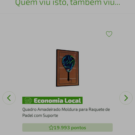
Quem viu isto, também viu...
43
Esc
25
Quadro Amadeirado Moldura para Raquete de
Padel com Suporte
19.993
pontos