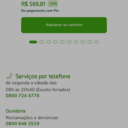
R$
569
,
81
R
-
25%
No pagamento com Pix
No 
Adicionar ao carrinho
Serviços por telefone
de segunda a sábado das
08h às 20h40 (Exceto feriados)
0800 724 4770
Ouvidoria
Reclamações e denúncias
0800 646 2519