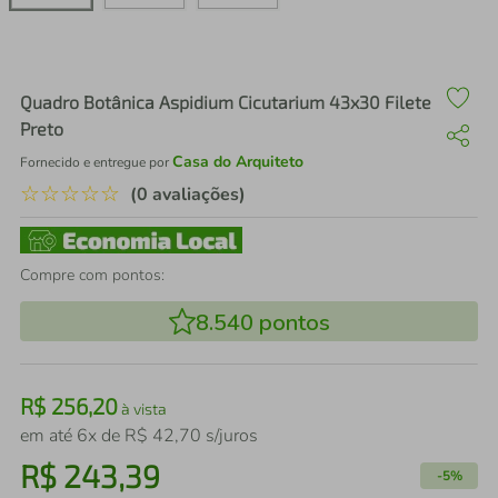
air fryer
4
º
iphone
5
º
Quadro Botânica Aspidium Cicutarium 43x30 Filete
Preto
Casa do Arquiteto
Fornecido e entregue por
☆
☆
☆
☆
☆
(0 avaliações)
Compre com pontos:
8.540
pontos
R$
256
,
20
à vista
em até
6
x de
R$
42
,
70
s/juros
R$
243
,
39
-
5%