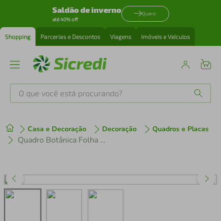
Saldão de inverno
Quero
até 40% off
Shopping
Parcerias e Descontos
Viagens
Imóveis e Veículos
O que você está procurando?
Produtos mais buscados
Casa e Decoração
Decoração
Quadros e Placas
tenis
1
º
Quadro Botânica Folha Adiantum Wilsoni 43x30 Filete Marfim
cafeteira
2
º
perfume
3
º