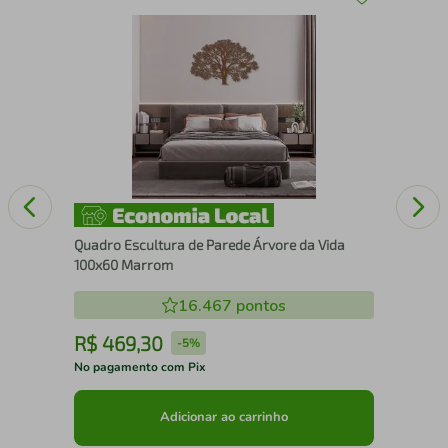
Qua
Fil
Quadro Escultura de Parede Árvore da Vida
100x60 Marrom
16.467
pontos
R$
469
,
30
R
-
5%
No pagamento com Pix
No 
Adicionar ao carrinho