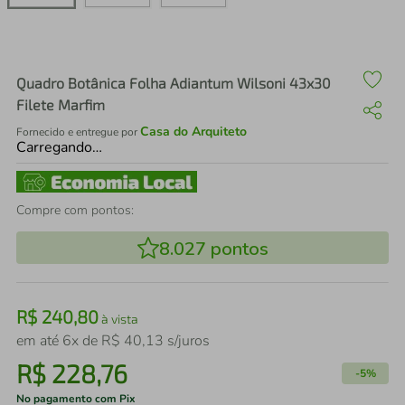
air fryer
4
º
iphone
5
º
Quadro Botânica Folha Adiantum Wilsoni 43x30
Filete Marfim
Casa do Arquiteto
Fornecido e entregue por
Carregando…
Compre com pontos:
8.027
pontos
R$
240
,
80
à vista
em até
6
x de
R$
40
,
13
s/juros
R$
228
,
76
-
5%
No pagamento com Pix