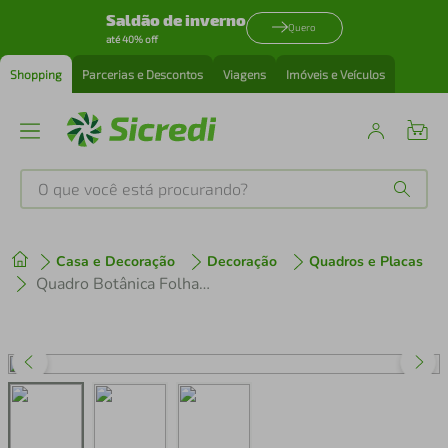
Saldão de inverno
Quero
até 40% off
Shopping
Parcerias e Descontos
Viagens
Imóveis e Veículos
O que você está procurando?
Produtos mais buscados
Casa e Decoração
Decoração
Quadros e Placas
tenis
1
º
Quadro Botânica Folhas Niphobolus Ingua 60x43 Caixa Marfim
cafeteira
2
º
perfume
3
º