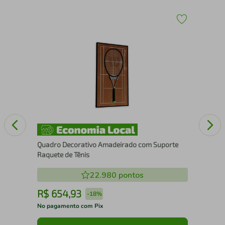
Qua
Pad
Quadro Decorativo Amadeirado com Suporte
Raquete de Tênis
22.980
pontos
R$
654
,
93
R
-
18%
No pagamento com Pix
No 