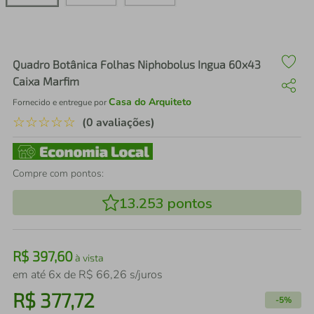
air fryer
4
º
iphone
5
º
Quadro Botânica Folhas Niphobolus Ingua 60x43
Caixa Marfim
Casa do Arquiteto
Fornecido e entregue por
☆
☆
☆
☆
☆
(0 avaliações)
Compre com pontos:
13.253
pontos
R$
397
,
60
à vista
em até
6
x de
R$
66
,
26
s/juros
R$
377
,
72
-
5%