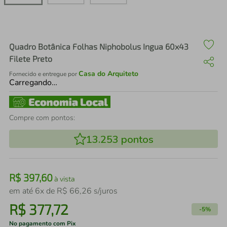
air fryer
4
º
iphone
5
º
Quadro Botânica Folhas Niphobolus Ingua 60x43
Filete Preto
Casa do Arquiteto
Fornecido e entregue por
Carregando…
Compre com pontos:
13.253
pontos
R$
397
,
60
à vista
em até
6
x de
R$
66
,
26
s/juros
R$
377
,
72
-
5%
No pagamento com Pix