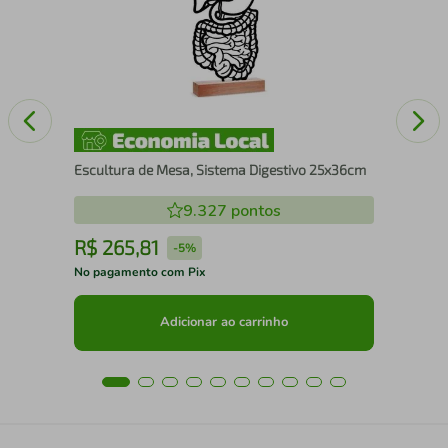
25
Escultura de Mesa, Sistema Digestivo 25x36cm
9.327
pontos
R$
265
,
81
R
-
5%
No pagamento com Pix
No 
Adicionar ao carrinho