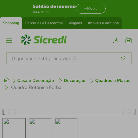
Saldão de inverno
Quero
até 40% off
Shopping
Parcerias e Descontos
Viagens
Imóveis e Veículos
O que você está procurando?
Produtos mais buscados
Casa e Decoração
Decoração
Quadros e Placas
tenis
1
º
Quadro Botânica Folhas Niphobolus Ingua 60x43 Filete Preto
cafeteira
2
º
perfume
3
º