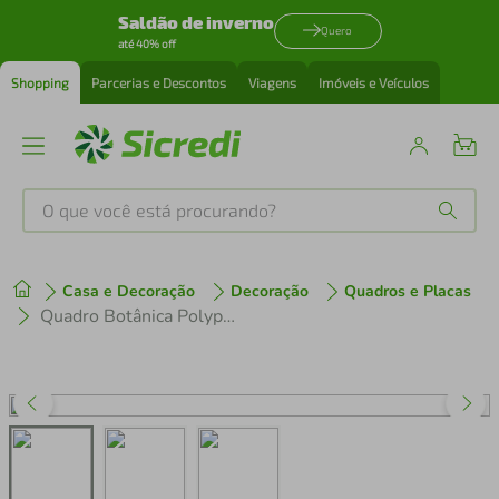
Saldão de inverno
Quero
até 40% off
Shopping
Parcerias e Descontos
Viagens
Imóveis e Veículos
O que você está procurando?
Produtos mais buscados
Casa e Decoração
Decoração
Quadros e Placas
tenis
1
º
Quadro Botânica Polypodium Musaefolium 43x30 Caixa Marfim
cafeteira
2
º
perfume
3
º