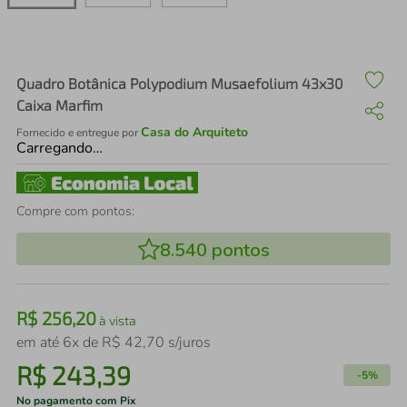
air fryer
4
º
iphone
5
º
Quadro Botânica Polypodium Musaefolium 43x30
Caixa Marfim
Casa do Arquiteto
Fornecido e entregue por
Carregando…
Compre com pontos:
8.540
pontos
R$
256
,
20
à vista
em até
6
x de
R$
42
,
70
s/juros
R$
243
,
39
-
5%
No pagamento com Pix