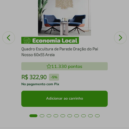
Mo
Quadro Escultura de Parede Oração do Pai
Nosso 60x55 Areia
11.330
pontos
R$
322
,
90
R
-
5%
No pagamento com Pix
No 
Adicionar ao carrinho