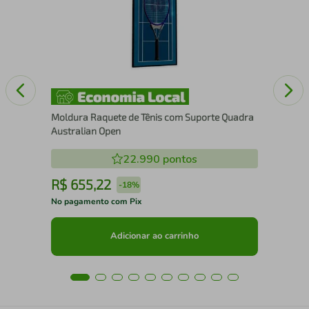
15
Moldura Raquete de Tênis com Suporte Quadra
Australian Open
22.990
pontos
R$
655
,
22
R
-
18%
No pagamento com Pix
No 
Adicionar ao carrinho