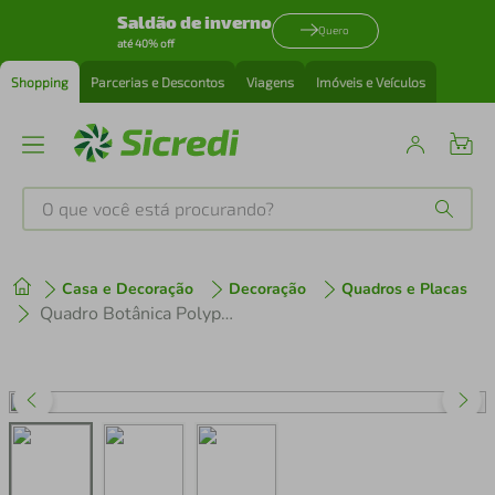
Saldão de inverno
Quero
até 40% off
Shopping
Parcerias e Descontos
Viagens
Imóveis e Veículos
O que você está procurando?
Produtos mais buscados
Casa e Decoração
Decoração
Quadros e Placas
tenis
1
º
Quadro Botânica Polypodium Nitidum 43x30 Filete Marfim
cafeteira
2
º
perfume
3
º