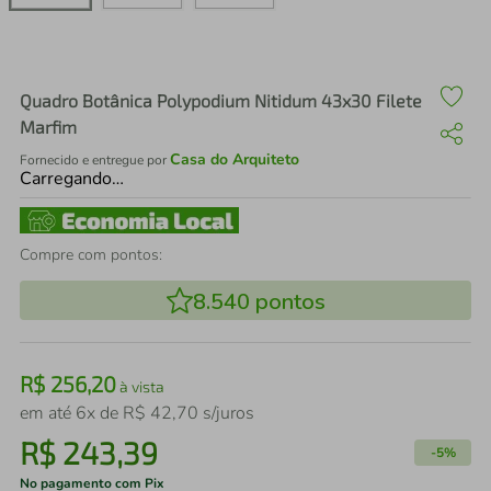
air fryer
4
º
iphone
5
º
Quadro Botânica Polypodium Nitidum 43x30 Filete
Marfim
Casa do Arquiteto
Fornecido e entregue por
Carregando…
Compre com pontos:
8.540
pontos
R$
256
,
20
à vista
em até
6
x de
R$
42
,
70
s/juros
R$
243
,
39
-
5%
No pagamento com Pix