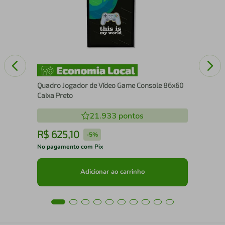
86x
Quadro Jogador de Vídeo Game Console 86x60
Caixa Preto
21.933
pontos
R$
625
,
10
R
-
5%
No pagamento com Pix
No 
Adicionar ao carrinho