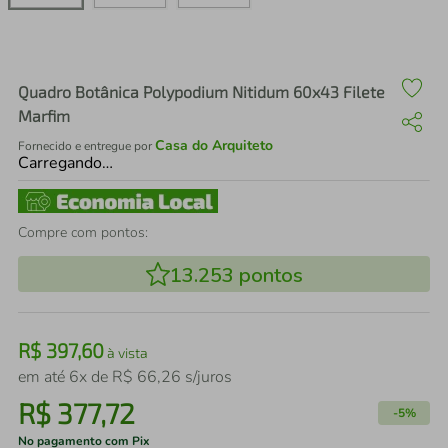
air fryer
4
º
iphone
5
º
Quadro Botânica Polypodium Nitidum 60x43 Filete
Marfim
Casa do Arquiteto
Fornecido e entregue por
Carregando…
Compre com pontos:
13.253
pontos
R$
397
,
60
à vista
em até
6
x de
R$
66
,
26
s/juros
R$
377
,
72
-
5%
No pagamento com Pix