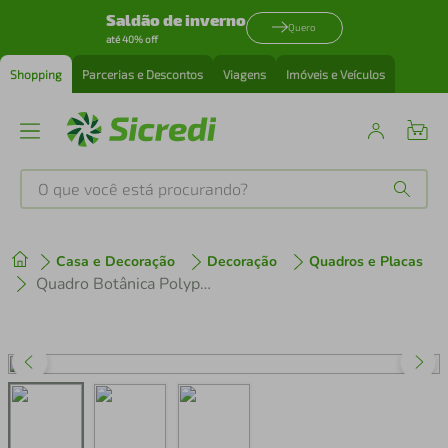
Saldão de inverno
Quero
até 40% off
Shopping
Parcerias e Descontos
Viagens
Imóveis e Veículos
O que você está procurando?
Produtos mais buscados
Casa e Decoração
Decoração
Quadros e Placas
tenis
1
º
Quadro Botânica Polypodium Nitidum 60x43 Filete Marfim
cafeteira
2
º
perfume
3
º