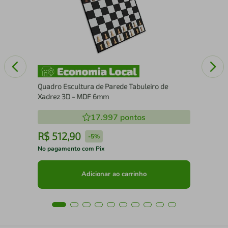
60
Quadro Escultura de Parede Tabuleiro de
Xadrez 3D - MDF 6mm
17.997
pontos
R$
512
,
90
R
-
5%
No pagamento com Pix
No 
Adicionar ao carrinho