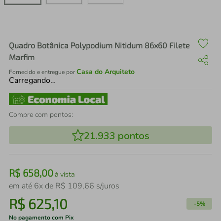
air fryer
4
º
iphone
5
º
Quadro Botânica Polypodium Nitidum 86x60 Filete
Marfim
Casa do Arquiteto
Fornecido e entregue por
Carregando…
Compre com pontos:
21.933
pontos
R$
658
,
00
à vista
em até
6
x de
R$
109
,
66
s/juros
R$
625
,
10
-
5%
No pagamento com Pix