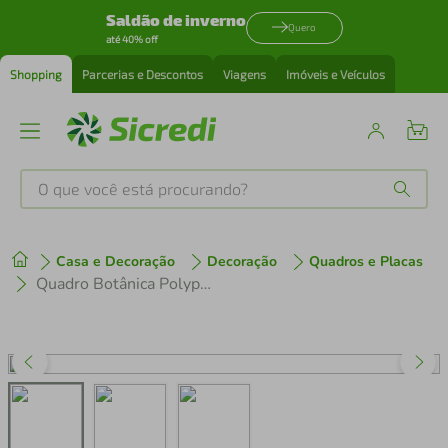
Saldão de inverno
Quero
até 40% off
Shopping
Parcerias e Descontos
Viagens
Imóveis e Veículos
O que você está procurando?
Produtos mais buscados
Casa e Decoração
Decoração
Quadros e Placas
tenis
1
º
Quadro Botânica Polypodium Nitidum 86x60 Filete Marfim
cafeteira
2
º
perfume
3
º