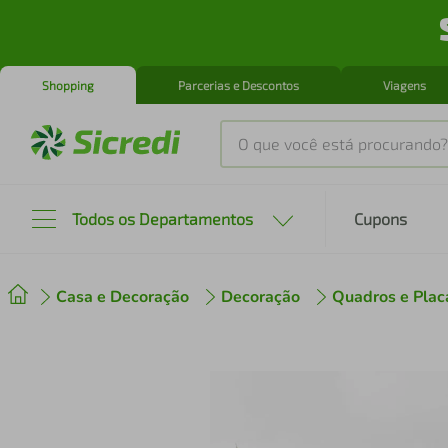
Shopping
Parcerias e Descontos
Viagens
O que você está procurando?
Produtos mais buscados
Todos os Departamentos
Cupons
tenis
1
º
Casa e Decoração
Decoração
Quadros e Plac
cafeteira
2
º
perfume
3
º
air fryer
4
º