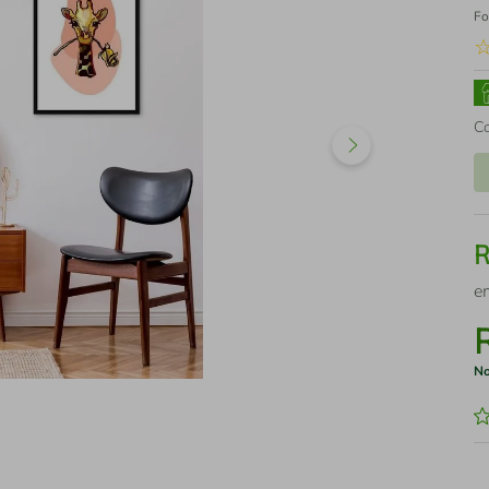
Fo
C
e
No