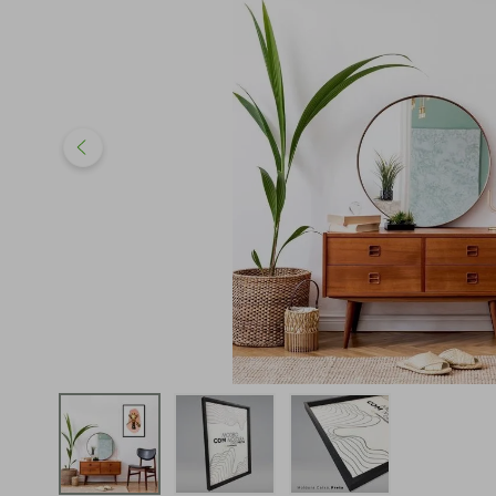
iphone
5
º