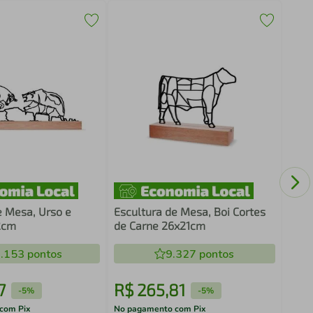
Quad
Abst
Mar
e Mesa, Urso e
Escultura de Mesa, Boi Cortes
2cm
de Carne 26x21cm
.153
pontos
9.327
pontos
7
R$
265
,
81
R$
-
5%
-
5%
com Pix
No pagamento com Pix
No pa