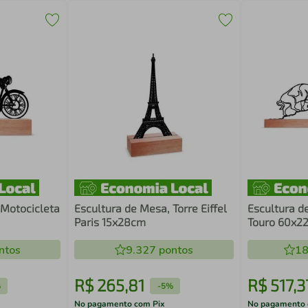
 Motocicleta
Escultura de Mesa, Torre Eiffel
Escultura d
Paris 15x28cm
Touro 60x2
ntos
9.327
pontos
18
R$
265
,
81
R$
517
,
3
%
-
5%
No pagamento com Pix
No pagamento 