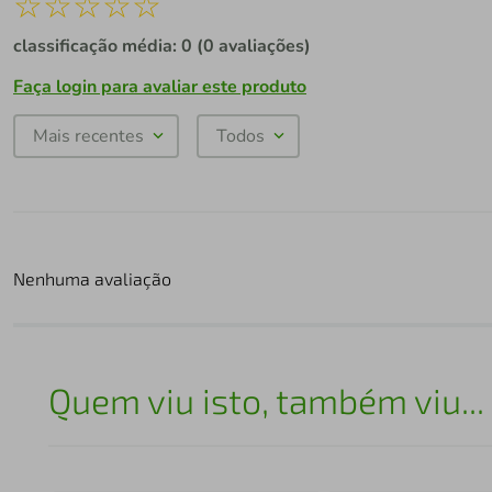
☆
☆
☆
☆
☆
classificação média: 0
(0 avaliações)
Faça login para avaliar este produto
Mais recentes
Todos
Nenhuma avaliação
Quem viu isto, também viu...