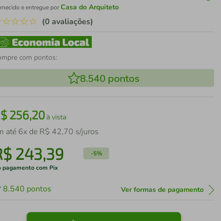
Casa do Arquiteto
rnecido e entregue por
☆
☆
☆
☆
☆
(0 avaliações)
ompre com pontos:
8.540
pontos
R$
256
,
20
à vista
m até
6
x de
R$
42
,
70
s/juros
R$
243
,
39
-
5%
 pagamento com Pix
8.540
pontos
Ver formas de pagamento