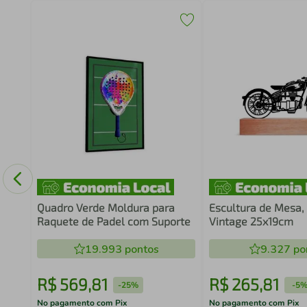
o
Quadro Verde Moldura para
Escultura de Mesa,
Raquete de Padel com Suporte
Vintage 25x19cm
19.993
pontos
9.327
po
R$
569
,
81
R$
265
,
81
-
25%
-
5
No pagamento com Pix
No pagamento com Pix