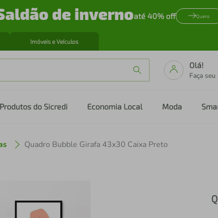
Saldão de inverno
até 40% off
Quero
Imóveis e Veículos
Olá!
Faça seu
Produtos do Sicredi
Economia Local
Moda
Sma
as
Quadro Bubble Girafa 43x30 Caixa Preto
Q