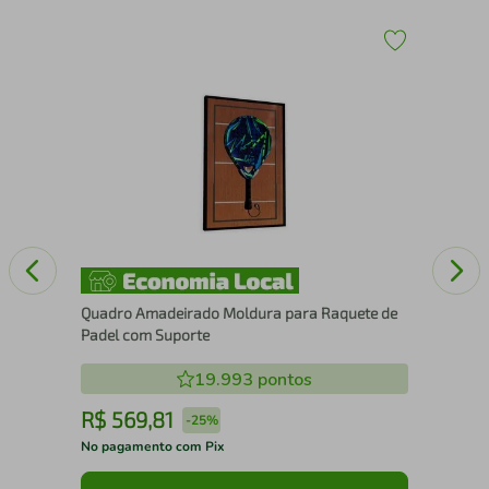
Esc
Quadro Amadeirado Moldura para Raquete de
Padel com Suporte
19.993
pontos
R$
569
,
81
R
-
25%
No pagamento com Pix
No 