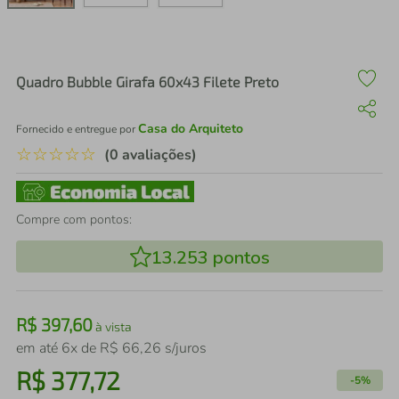
air fryer
4
º
iphone
5
º
Quadro Bubble Girafa 60x43 Filete Preto
Casa do Arquiteto
Fornecido e entregue por
☆
☆
☆
☆
☆
(0 avaliações)
Compre com pontos:
13.253
pontos
R$
397
,
60
à vista
em até
6
x de
R$
66
,
26
s/juros
R$
377
,
72
-
5%