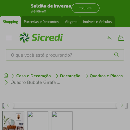
Saldão de inverno
Quero
até 40% off
Shopping
Parcerias e Descontos
Viagens
Imóveis e Veículos
O que você está procurando?
Produtos mais buscados
Casa e Decoração
Decoração
Quadros e Placas
tenis
1
º
Quadro Bubble Girafa 60x43 Filete Preto
cafeteira
2
º
perfume
3
º