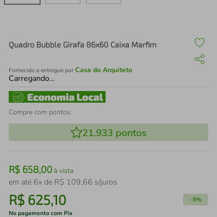
air fryer
4
º
iphone
5
º
Quadro Bubble Girafa 86x60 Caixa Marfim
Casa do Arquiteto
Fornecido e entregue por
Carregando…
Compre com pontos:
21.933
pontos
R$
658
,
00
à vista
em até
6
x de
R$
109
,
66
s/juros
R$
625
,
10
-
5%
No pagamento com Pix