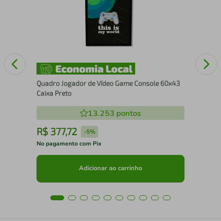
ura
Se
Quadro Jogador de Vídeo Game Console 60x43
Caixa Preto
13.253
pontos
R$
377
,
72
R
-
5%
No pagamento com Pix
No 
Adicionar ao carrinho