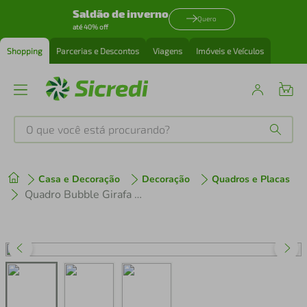
Saldão de inverno
Quero
até 40% off
Shopping
Parcerias e Descontos
Viagens
Imóveis e Veículos
O que você está procurando?
Produtos mais buscados
Casa e Decoração
Decoração
Quadros e Placas
tenis
1
º
Quadro Bubble Girafa 86x60 Caixa Marfim
cafeteira
2
º
perfume
3
º