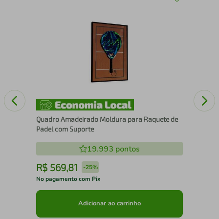
30
Esc
25
Quadro Amadeirado Moldura para Raquete de
Padel com Suporte
19.993
pontos
R$
569
,
81
R
-
25%
No pagamento com Pix
No 
Adicionar ao carrinho