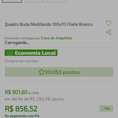
air fryer
4
º
iphone
5
º
Quadro Buda Meditando 100x70 Filete Branco
Casa do Arquiteto
Fornecido e entregue por
Carregando…
Compre com pontos:
30.053
pontos
R$
901
,
60
à vista
em até
6
x de
R$
150
,
26
s/juros
R$
856
,
52
-
5%
No pagamento com Pix