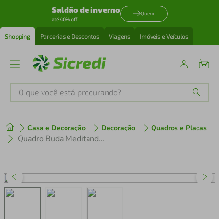
Saldão de inverno
Quero
até 40% off
Shopping
Parcerias e Descontos
Viagens
Imóveis e Veículos
O que você está procurando?
Produtos mais buscados
Casa e Decoração
Decoração
Quadros e Placas
tenis
1
º
Quadro Buda Meditando 100x70 Filete Branco
cafeteira
2
º
perfume
3
º