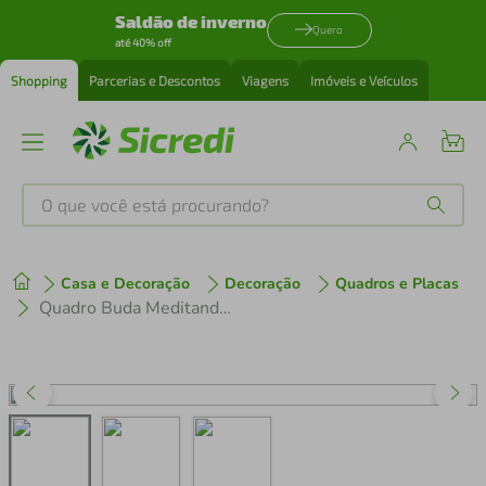
Saldão de inverno
Quero
até 40% off
Shopping
Parcerias e Descontos
Viagens
Imóveis e Veículos
O que você está procurando?
Produtos mais buscados
Casa e Decoração
Decoração
Quadros e Placas
tenis
1
º
Quadro Buda Meditando 100x70 Sem Moldura
cafeteira
2
º
perfume
3
º