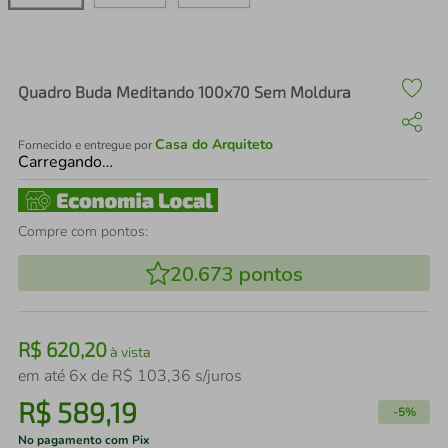
air fryer
4
º
iphone
5
º
Quadro Buda Meditando 100x70 Sem Moldura
Casa do Arquiteto
Fornecido e entregue por
Carregando…
Compre com pontos:
20.673
pontos
R$
620
,
20
à vista
em até
6
x de
R$
103
,
36
s/juros
R$
589
,
19
-
5%
No pagamento com Pix