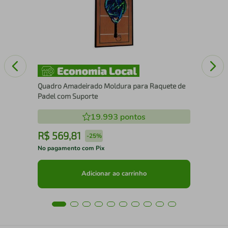
25
Quadro Amadeirado Moldura para Raquete de
Padel com Suporte
19.993
pontos
R$
569
,
81
R
-
25%
No pagamento com Pix
No 
Adicionar ao carrinho