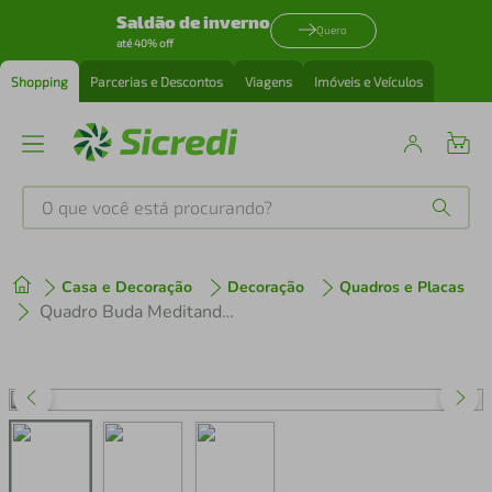
Saldão de inverno
Quero
até 40% off
Shopping
Parcerias e Descontos
Viagens
Imóveis e Veículos
O que você está procurando?
Produtos mais buscados
Casa e Decoração
Decoração
Quadros e Placas
tenis
1
º
Quadro Buda Meditando 60x43 Filete Marrom
cafeteira
2
º
perfume
3
º