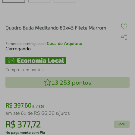
air fryer
4
º
iphone
5
º
Quadro Buda Meditando 60x43 Filete Marrom
Casa do Arquiteto
Fornecido e entregue por
Carregando…
Compre com pontos:
13.253
pontos
R$
397
,
60
à vista
em até
6
x de
R$
66
,
26
s/juros
R$
377
,
72
-
5%
No pagamento com Pix