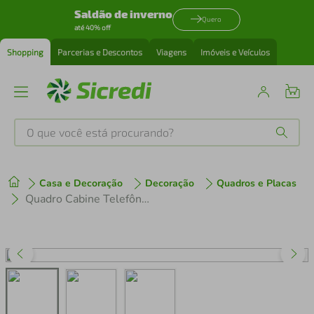
Saldão de inverno
Quero
até 40% off
Shopping
Parcerias e Descontos
Viagens
Imóveis e Veículos
O que você está procurando?
Produtos mais buscados
Casa e Decoração
Decoração
Quadros e Placas
tenis
1
º
Quadro Cabine Telefônica Londres 60x43 Caixa Preto
cafeteira
2
º
perfume
3
º