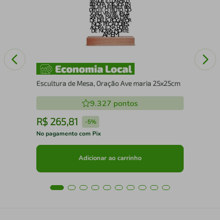
15
Escultura de Mesa, Oração Ave maria 25x25cm
9.327
pontos
R$
265
,
81
R
-
5%
No pagamento com Pix
No 
Adicionar ao carrinho