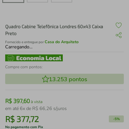
air fryer
4
º
iphone
5
º
Quadro Cabine Telefônica Londres 60x43 Caixa
Preto
Casa do Arquiteto
Fornecido e entregue por
Carregando…
Compre com pontos:
13.253
pontos
R$
397
,
60
à vista
em até
6
x de
R$
66
,
26
s/juros
R$
377
,
72
-
5%
No pagamento com Pix