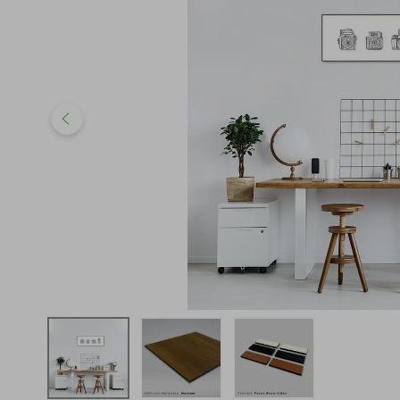
iphone
5
º