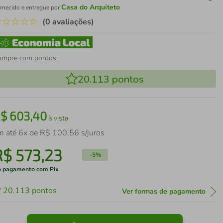
Casa do Arquiteto
rnecido e entregue por
☆
☆
☆
☆
☆
(0 avaliações)
ompre com pontos:
20.113
pontos
R$
603
,
40
à vista
m até
6
x de
R$
100
,
56
s/juros
R$
573
,
23
-
5%
 pagamento com Pix
20.113
pontos
Ver formas de pagamento