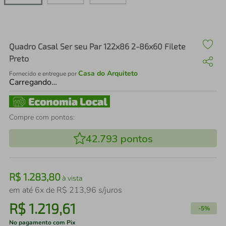
air fryer
4
º
iphone
5
º
Quadro Casal Ser seu Par 122x86 2-86x60 Filete
Preto
Casa do Arquiteto
Fornecido e entregue por
Carregando…
Compre com pontos:
42.793
pontos
R$
1
.
283
,
80
à vista
em até
6
x de
R$
213
,
96
s/juros
R$
1
.
219
,
61
-
5%
No pagamento com Pix