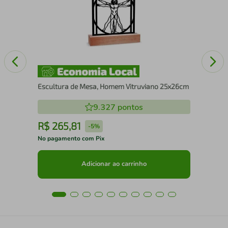
Chu
Escultura de Mesa, Homem Vitruviano 25x26cm
9.327
pontos
R$
265
,
81
R
-
5%
No pagamento com Pix
No 
Adicionar ao carrinho