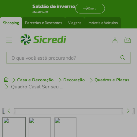
Saldão de inverno
Quero
até 40% off
Shopping
Parcerias e Descontos
Viagens
Imóveis e Veículos
O que você está procurando?
Produtos mais buscados
Casa e Decoração
Decoração
Quadros e Placas
tenis
1
º
Quadro Casal Ser seu Par 122x86 2-86x60 Filete Preto
cafeteira
2
º
perfume
3
º