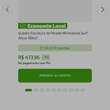
Quadro Escultura de Parede Minimalista Surf
Wave 100x21
16.630
pontos
R$
473
,
96
R
-
5%
No pagamento com Pix
No 
Adicionar ao carrinho