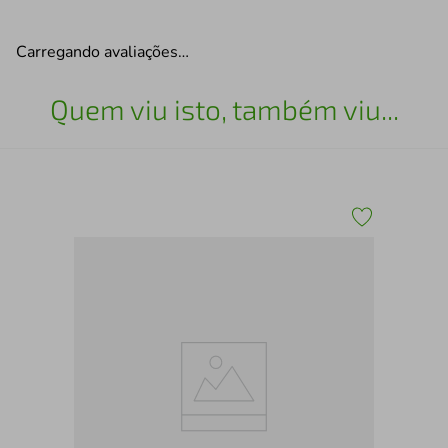
Carregando avaliações…
Quem viu isto, também viu...
0
Esc