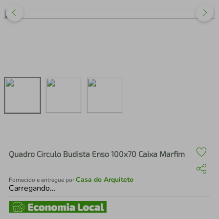
air fryer
4
º
iphone
5
º
Quadro Circulo Budista Enso 100x70 Caixa Marfim
Casa do Arquiteto
Fornecido e entregue por
Carregando…