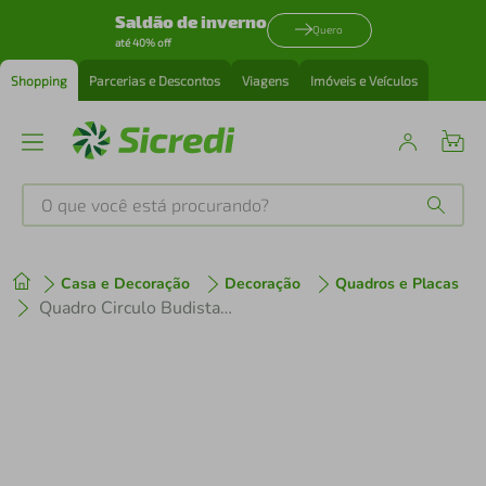
Saldão de inverno
Quero
até 40% off
Shopping
Parcerias e Descontos
Viagens
Imóveis e Veículos
O que você está procurando?
Produtos mais buscados
Casa e Decoração
Decoração
Quadros e Placas
tenis
1
º
Quadro Circulo Budista Enso 100x70 Caixa Marfim
cafeteira
2
º
perfume
3
º