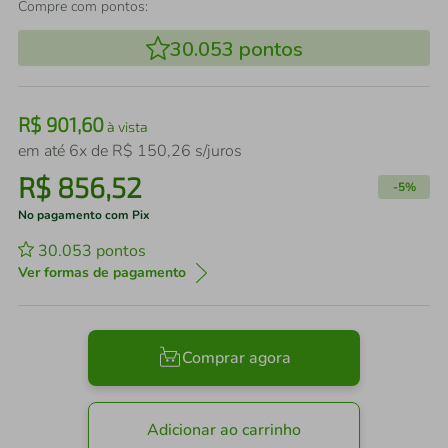
Compre com pontos:
30.053
pontos
R$
901
,
60
à vista
em até
6
x de
R$
150
,
26
s/juros
R$
856
,
52
-
5%
No pagamento com Pix
30.053
pontos
Ver formas de pagamento
Comprar agora
Adicionar ao carrinho