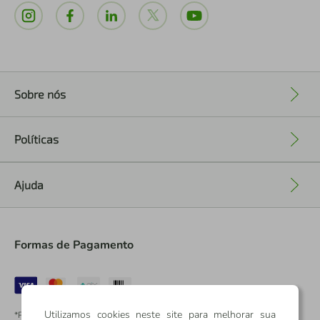
Sobre nós
+
Políticas
+
Ajuda
+
Formas de Pagamento
Utilizamos cookies neste site para melhorar sua
*Pontos dos Cartões Sicredi