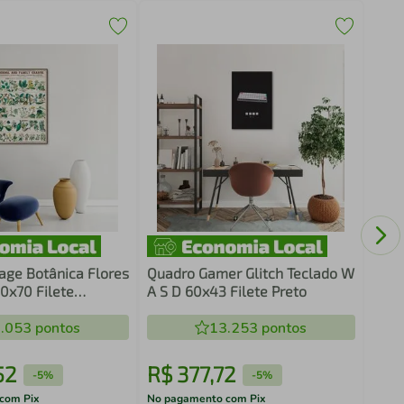
Quad
43x3
age Botânica Flores
Quadro Gamer Glitch Teclado W
00x70 Filete
A S D 60x43 Filete Preto
.053
pontos
13.253
pontos
52
R$
377
,
72
R$
-
5%
-
5%
com Pix
No pagamento com Pix
No pa