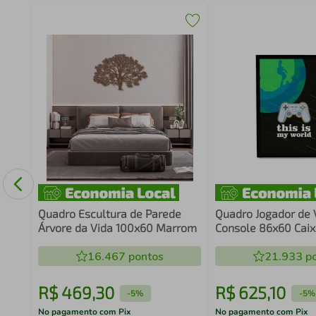
Quadro Escultura de Parede
Quadro Jogador de
Árvore da Vida 100x60 Marrom
Console 86x60 Caix
16.467
pontos
21.933
po
R$
469
,
30
R$
625
,
10
-
5%
-
5%
No pagamento com Pix
No pagamento com Pix