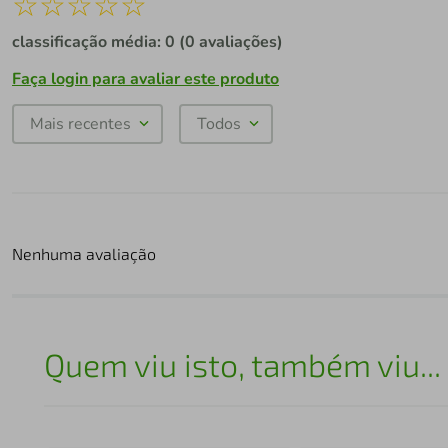
☆
☆
☆
☆
☆
classificação média: 0
(0 avaliações)
Faça login para avaliar este produto
Mais recentes
Todos
Nenhuma avaliação
Quem viu isto, também viu...