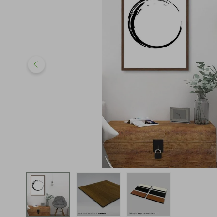
iphone
5
º