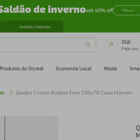
Saldão de inverno
até 40% off
Quero
Imóveis e Veículos
Olá!
Faça seu
Produtos do Sicredi
Economia Local
Moda
Sma
as
Quadro Circulo Budista Enso 100x70 Caixa Marrom
Q
M