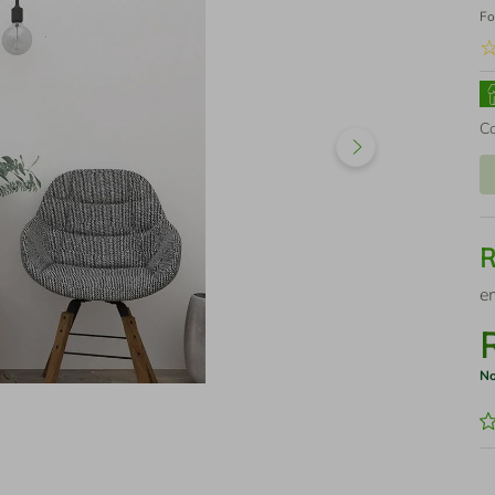
Fo
C
e
No