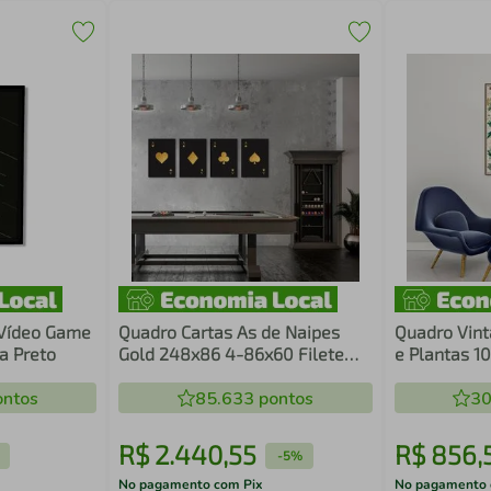
 Vídeo Game
Quadro Cartas As de Naipes
Quadro Vint
a Preto
Gold 248x86 4-86x60 Filete
e Plantas 1
Preto
Marrom
ntos
85.633
pontos
30
R$
2
.
440
,
55
R$
856
,
-
5%
No pagamento com Pix
No pagamento 