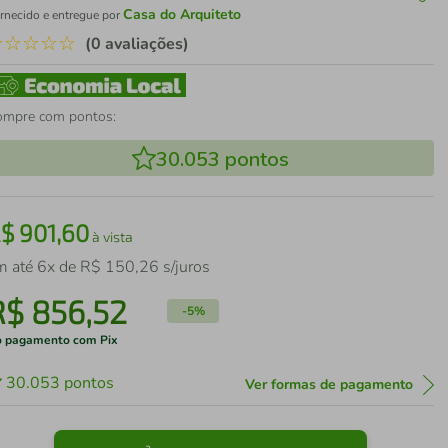
Casa do Arquiteto
rnecido e entregue por
☆
☆
☆
☆
☆
(0 avaliações)
ompre com pontos:
30.053
pontos
R$
901
,
60
à vista
m até
6
x de
R$
150
,
26
s/juros
R$
856
,
52
-
5%
 pagamento com Pix
30.053
pontos
Ver formas de pagamento