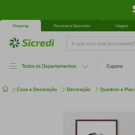
Shopping
Parcerias e Descontos
Viagens
O que você está procurando?
Produtos mais buscados
Todos os Departamentos
Cupons
tenis
1
º
Casa e Decoração
Decoração
Quadros e Plac
cafeteira
2
º
perfume
3
º
air fryer
4
º