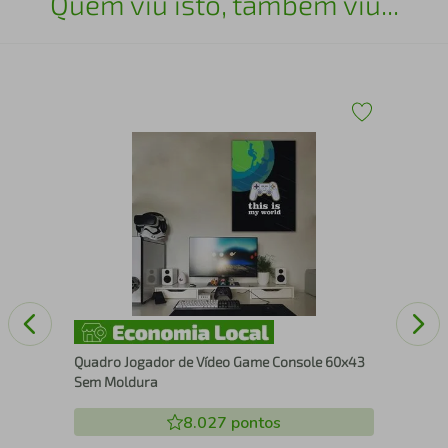
Quem viu isto, também viu...
Fra
Chu
Quadro Jogador de Vídeo Game Console 60x43
Sem Moldura
8.027
pontos