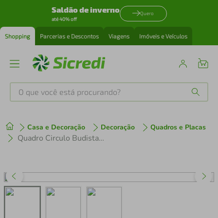
Saldão de inverno
Quero
até 40% off
Shopping
Parcerias e Descontos
Viagens
Imóveis e Veículos
O que você está procurando?
Produtos mais buscados
Casa e Decoração
Decoração
Quadros e Placas
tenis
1
º
Quadro Circulo Budista Enso 100x70 Filete Marfim
cafeteira
2
º
perfume
3
º