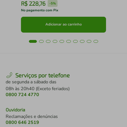
R$
228
,
76
R
-
5%
No pagamento com Pix
No 
Adicionar ao carrinho
Serviços por telefone
de segunda a sábado das
08h às 20h40 (Exceto feriados)
0800 724 4770
Ouvidoria
Reclamações e denúncias
0800 646 2519