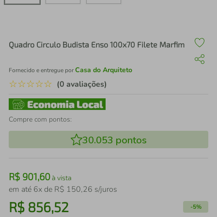
air fryer
4
º
iphone
5
º
Quadro Circulo Budista Enso 100x70 Filete Marfim
Casa do Arquiteto
Fornecido e entregue por
☆
☆
☆
☆
☆
(0 avaliações)
Compre com pontos:
30.053
pontos
R$
901
,
60
à vista
em até
6
x de
R$
150
,
26
s/juros
R$
856
,
52
-
5%