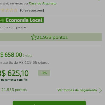
Casa do Arquiteto
rnecido e entregue por
☆
☆
☆
☆
☆
(0 avaliações)
ompre com pontos:
21.933
pontos
R$
658
,
00
à vista
m até
6
x de
R$
109
,
66
s/juros
R$
625
,
10
-
5%
 pagamento com Pix
21.933
pontos
Ver formas de pagamento