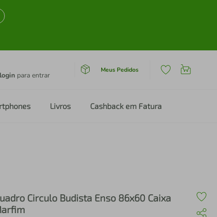
Meus Pedidos
login
para entrar
rtphones
Livros
Cashback em Fatura
uadro Circulo Budista Enso 86x60 Caixa
arfim