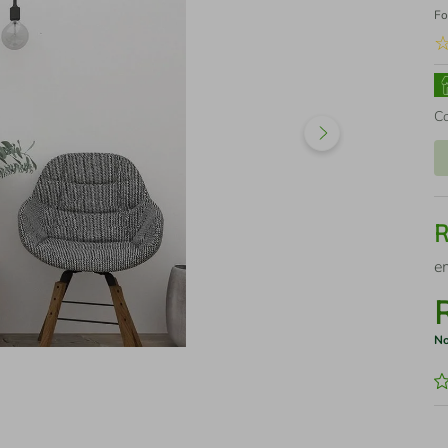
Fo
C
e
No