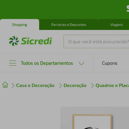
Shopping
Parcerias e Descontos
Viagens
O que você está procurando?
Produtos mais buscados
Todos os Departamentos
Cupons
tenis
1
º
Casa e Decoração
Decoração
Quadros e Plac
cafeteira
2
º
perfume
3
º
air fryer
4
º