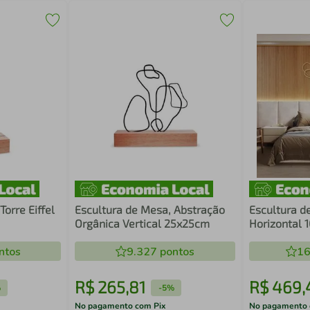
Torre Eiffel
Escultura de Mesa, Abstração
Escultura d
Orgânica Vertical 25x25cm
Horizontal 
ntos
9.327
pontos
16
R$
265
,
81
R$
469
,
%
-
5%
No pagamento com Pix
No pagamento 