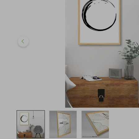
iphone
5
º