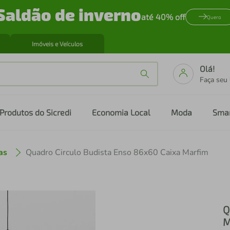
Saldão de inverno
até 40% off
Quero
Imóveis e Veículos
Olá!
Faça seu
Produtos do Sicredi
Economia Local
Moda
Sma
as
Quadro Circulo Budista Enso 86x60 Caixa Marfim
Q
M