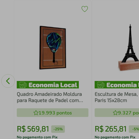
o
60
Quadro Amadeirado Moldura
Escultura de Mesa, 
para Raquete de Padel com
Paris 15x28cm
Suporte
19.993
pontos
9.327
po
R$
569
,
81
R$
265
,
81
-
25%
-
5
No pagamento com Pix
No pagamento com Pix