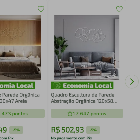
Fras
Cant
Mar
e Parede Orgânica
Quadro Escultura de Parede
100x47 Areia
Abstração Orgânica 120x58
Branca
.473
pontos
17.647
pontos
49
R$
502
,
93
R$
-
5%
-
5%
com Pix
No pagamento com Pix
No pa