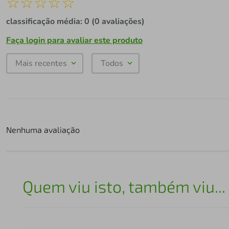
☆
☆
☆
☆
☆
classificação média: 0
(0 avaliações)
Faça login para avaliar este produto
Mais recentes
Todos
Nenhuma avaliação
Quem viu isto, também viu...