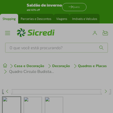
Saldão de inverno
Quero
até 40% off
Shopping
Parcerias e Descontos
Viagens
Imóveis e Veículos
O que você está procurando?
Produtos mais buscados
Casa e Decoração
Decoração
Quadros e Placas
tenis
1
º
Quadro Circulo Budista Enso 86x60 Filete Marfim
cafeteira
2
º
perfume
3
º