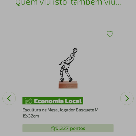
Quem viu isto, também viu...
43
Esc
25
Escultura de Mesa, Jogador Basquete M
15x32cm
9.327
pontos