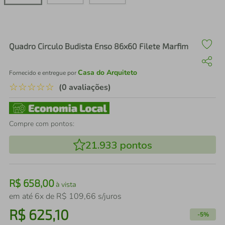
air fryer
4
º
iphone
5
º
Quadro Circulo Budista Enso 86x60 Filete Marfim
Casa do Arquiteto
Fornecido e entregue por
☆
☆
☆
☆
☆
(0 avaliações)
Compre com pontos:
21.933
pontos
R$
658
,
00
à vista
em até
6
x de
R$
109
,
66
s/juros
R$
625
,
10
-
5%