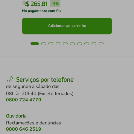
R$
265
,
81
R
-
5%
No pagamento com Pix
No 
Adicionar ao carrinho
Serviços por telefone
de segunda a sábado das
08h às 20h40 (Exceto feriados)
0800 724 4770
Ouvidoria
Reclamações e denúncias
0800 646 2519