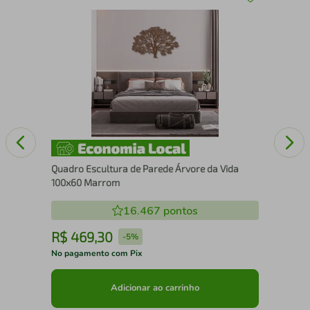
Fra
Chu
Quadro Escultura de Parede Árvore da Vida
100x60 Marrom
16.467
pontos
R$
469
,
30
R
-
5%
No pagamento com Pix
No 
Adicionar ao carrinho