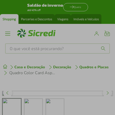
Saldão de inverno
Quero
até 40% off
Shopping
Parcerias e Descontos
Viagens
Imóveis e Veículos
O que você está procurando?
Produtos mais buscados
Casa e Decoração
Decoração
Quadros e Placas
tenis
1
º
Quadro Color Card Aspen Gold 60x43 Caixa Preto
cafeteira
2
º
perfume
3
º