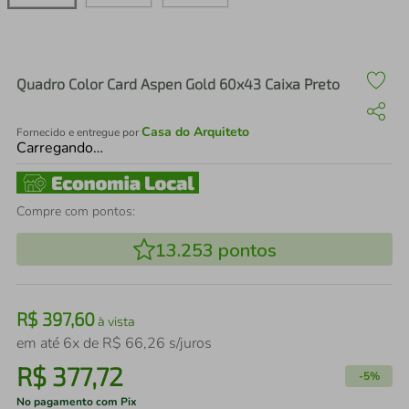
air fryer
4
º
iphone
5
º
Quadro Color Card Aspen Gold 60x43 Caixa Preto
Casa do Arquiteto
Fornecido e entregue por
Carregando…
Compre com pontos:
13.253
pontos
R$
397
,
60
à vista
em até
6
x de
R$
66
,
26
s/juros
R$
377
,
72
-
5%
No pagamento com Pix