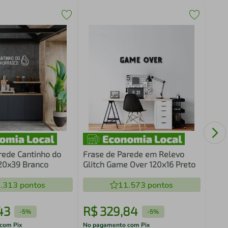
Quad
Cons
rede Cantinho do
Frase de Parede em Relevo
20x39 Branco
Glitch Game Over 120x16 Preto
.313
pontos
11.573
pontos
43
R$
329
,
84
R$
-
5%
-
5%
com Pix
No pagamento com Pix
No pa