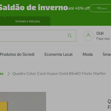
Saldão de inverno
até 40% off
Quero
Imóveis e Veículos
Olá!
Faça seu
Produtos do Sicredi
Economia Local
Moda
Sma
as
Quadro Color Card Aspen Gold 86x60 Filete Marfim
Q
F