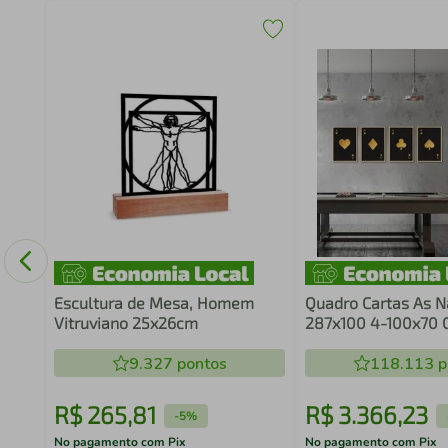
108
Escultura de Mesa, Homem
Quadro Cartas As N
Vitruviano 25x26cm
287x100 4-100x70 
Marfim
9.327
pontos
118.113
p
R$
265
,
81
R$
3
.
366
,
23
-
5%
No pagamento com Pix
No pagamento com Pix