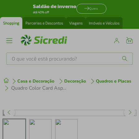
Saldão de inverno
Quero
até 40% off
Shopping
Parcerias e Descontos
Viagens
Imóveis e Veículos
O que você está procurando?
Produtos mais buscados
Casa e Decoração
Decoração
Quadros e Placas
tenis
1
º
Quadro Color Card Aspen Gold 86x60 Filete Preto
cafeteira
2
º
perfume
3
º