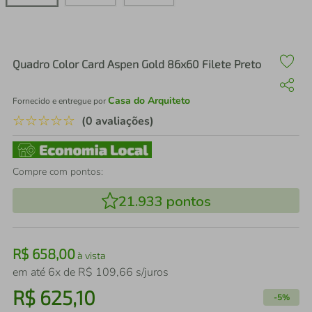
air fryer
4
º
iphone
5
º
Quadro Color Card Aspen Gold 86x60 Filete Preto
Casa do Arquiteto
Fornecido e entregue por
☆
☆
☆
☆
☆
(0 avaliações)
Compre com pontos:
21.933
pontos
R$
658
,
00
à vista
em até
6
x de
R$
109
,
66
s/juros
R$
625
,
10
-
5%