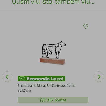
Quem viu isto, também viu...
30
Qua
Org
Escultura de Mesa, Boi Cortes de Carne
26x21cm
9.327
pontos