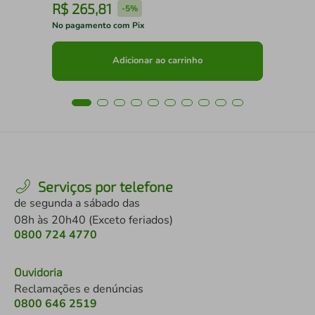
R$
265
,
81
R
-
5%
No pagamento com Pix
No 
Adicionar ao carrinho
Serviços por telefone
de segunda a sábado das
08h às 20h40 (Exceto feriados)
0800 724 4770
Ouvidoria
Reclamações e denúncias
0800 646 2519