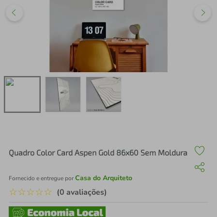
air fryer
4
º
iphone
5
º
Quadro Color Card Aspen Gold 86x60 Sem Moldura
Casa do Arquiteto
Fornecido e entregue por
☆
☆
☆
☆
☆
(0 avaliações)