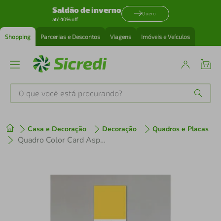
Saldão de inverno
Quero
até 40% off
Shopping
Parcerias e Descontos
Viagens
Imóveis e Veículos
O que você está procurando?
Produtos mais buscados
Casa e Decoração
Decoração
Quadros e Placas
tenis
1
º
Quadro Color Card Aspen Gold 86x60 Sem Moldura
cafeteira
2
º
perfume
3
º