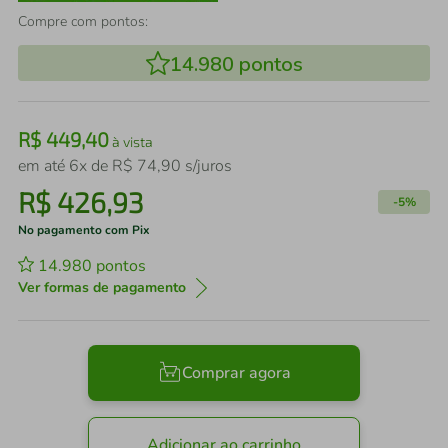
Compre com pontos:
14.980
pontos
R$
449
,
40
à vista
em até
6
x de
R$
74
,
90
s/juros
R$
426
,
93
-
5%
No pagamento com Pix
14.980
pontos
Ver formas de pagamento
Comprar agora
Adicionar ao carrinho