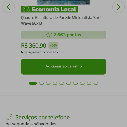
Quadro Escultura de Parede Minimalista Surf
Wave 60x13
12.663
pontos
R$
360
,
90
R
-
5%
No pagamento com Pix
No 
Adicionar ao carrinho
Serviços por telefone
de segunda a sábado das