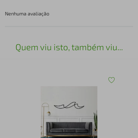
Nenhuma avaliação
Quem viu isto, também viu...
x60
Esc
25