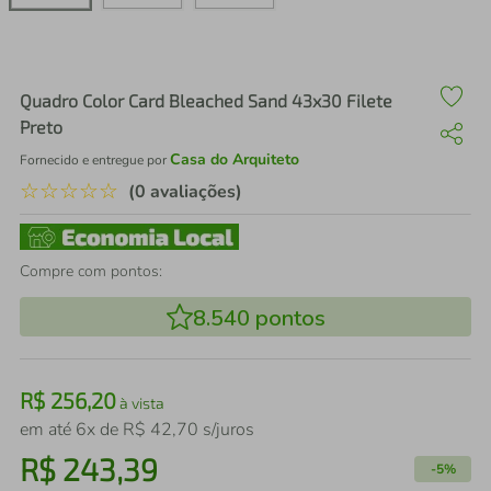
air fryer
4
º
iphone
5
º
Quadro Color Card Bleached Sand 43x30 Filete
Preto
Casa do Arquiteto
Fornecido e entregue por
☆
☆
☆
☆
☆
(0 avaliações)
Compre com pontos:
8.540
pontos
R$
256
,
20
à vista
em até
6
x de
R$
42
,
70
s/juros
R$
243
,
39
-
5%