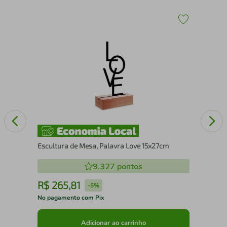
43
Esc
Escultura de Mesa, Palavra Love 15x27cm
9.327
pontos
R$
265
,
81
R
-
5%
No pagamento com Pix
No 
Adicionar ao carrinho