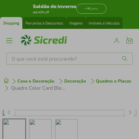
Saldão de inverno
Quero
até 40% off
Shopping
Parcerias e Descontos
Viagens
Imóveis e Veículos
O que você está procurando?
Produtos mais buscados
Casa e Decoração
Decoração
Quadros e Placas
tenis
1
º
Quadro Color Card Bleached Sand 43x30 Filete Preto
cafeteira
2
º
perfume
3
º