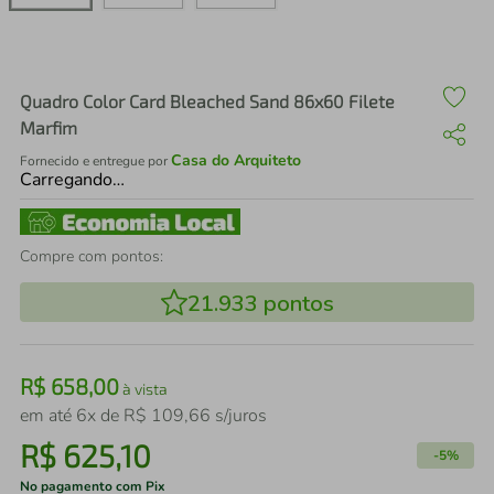
air fryer
4
º
iphone
5
º
Quadro Color Card Bleached Sand 86x60 Filete
Marfim
Casa do Arquiteto
Fornecido e entregue por
Carregando…
Compre com pontos:
21.933
pontos
R$
658
,
00
à vista
em até
6
x de
R$
109
,
66
s/juros
R$
625
,
10
-
5%
No pagamento com Pix