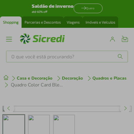
Saldão de inverno
Quero
até 40% off
Shopping
Parcerias e Descontos
Viagens
Imóveis e Veículos
O que você está procurando?
Produtos mais buscados
Casa e Decoração
Decoração
Quadros e Placas
tenis
1
º
Quadro Color Card Bleached Sand 86x60 Filete Marfim
cafeteira
2
º
perfume
3
º