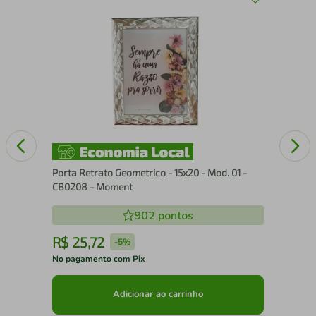
Des
15c
Porta Retrato Geometrico - 15x20 - Mod. 01 -
CB0208 - Moment
902
pontos
R$
25
,
72
R
-
5%
No pagamento com Pix
No 
Adicionar ao carrinho