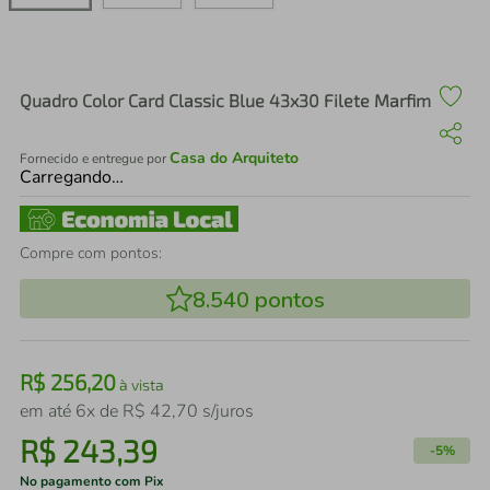
air fryer
4
º
iphone
5
º
Quadro Color Card Classic Blue 43x30 Filete Marfim
Casa do Arquiteto
Fornecido e entregue por
Carregando…
Compre com pontos:
8.540
pontos
R$
256
,
20
à vista
em até
6
x de
R$
42
,
70
s/juros
R$
243
,
39
-
5%
No pagamento com Pix