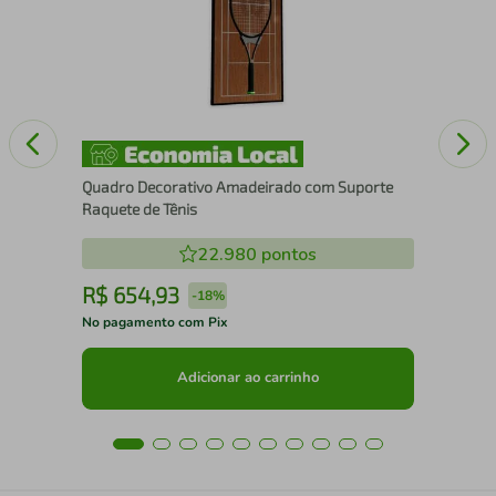
Quadro Decorativo Amadeirado com Suporte
Raquete de Tênis
22.980
pontos
R$
654
,
93
R
-
18%
No pagamento com Pix
No 
Adicionar ao carrinho