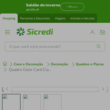
Saldão de inverno
Quero
até 40% off
Shopping
Parcerias e Descontos
Viagens
Imóveis e Veículos
O que você está procurando?
Produtos mais buscados
Casa e Decoração
Decoração
Quadros e Placas
tenis
1
º
Quadro Color Card Classic Blue 43x30 Filete Marfim
cafeteira
2
º
perfume
3
º