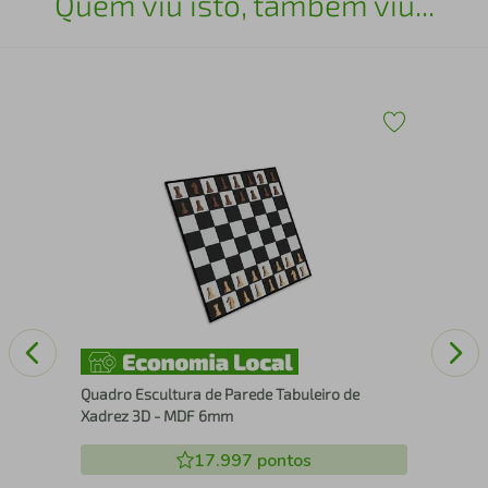
Quem viu isto, também viu...
30
Esc
Quadro Escultura de Parede Tabuleiro de
Xadrez 3D - MDF 6mm
17.997
pontos