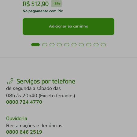
R$
512
,
90
R
-
5%
No pagamento com Pix
No 
Adicionar ao carrinho
Serviços por telefone
de segunda a sábado das
08h às 20h40 (Exceto feriados)
0800 724 4770
Ouvidoria
Reclamações e denúncias
0800 646 2519