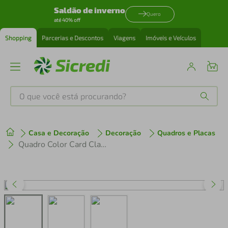
Saldão de inverno
Quero
até 40% off
Shopping
Parcerias e Descontos
Viagens
Imóveis e Veículos
O que você está procurando?
Produtos mais buscados
Casa e Decoração
Decoração
Quadros e Placas
tenis
1
º
Quadro Color Card Classic Blue 60x43 Caixa Marfim
cafeteira
2
º
perfume
3
º