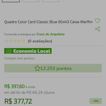
air fryer
4
º
iphone
5
º
Quadro Color Card Classic Blue 60x43 Caixa Marfim
Casa do Arquiteto
Fornecido e entregue por
☆
☆
☆
☆
☆
(0 avaliações)
Compre com pontos:
13.253
pontos
R$
397
,
60
à vista
em até
6
x de
R$
66
,
26
s/juros
R$
377
,
72
-
5%