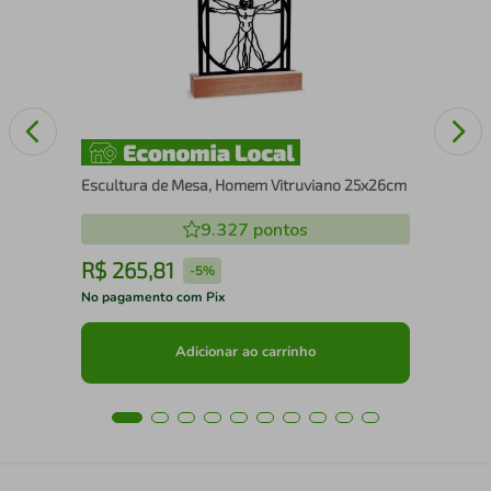
Mo
Escultura de Mesa, Homem Vitruviano 25x26cm
9.327
pontos
R$
265
,
81
R
-
5%
No pagamento com Pix
No 
Adicionar ao carrinho