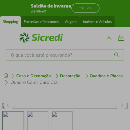
Saldão de inverno
Quero
até 40% off
Shopping
Parcerias e Descontos
Viagens
Imóveis e Veículos
O que você está procurando?
Produtos mais buscados
Casa e Decoração
Decoração
Quadros e Placas
tenis
1
º
Quadro Color Card Classic Blue 60x43 Filete Preto
cafeteira
2
º
perfume
3
º