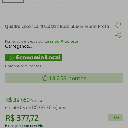
air fryer
4
º
iphone
5
º
Quadro Color Card Classic Blue 60x43 Filete Preto
Casa do Arquiteto
Fornecido e entregue por
Carregando…
Compre com pontos:
13.253
pontos
R$
397
,
60
à vista
em até
6
x de
R$
66
,
26
s/juros
R$
377
,
72
-
5%
No pagamento com Pix