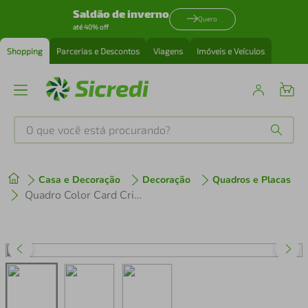
Saldão de inverno
Quero
até 40% off
Shopping
Parcerias e Descontos
Viagens
Imóveis e Veículos
O que você está procurando?
Produtos mais buscados
Casa e Decoração
Decoração
Quadros e Placas
tenis
1
º
Quadro Color Card Crimson Red 43x30 Caixa Preto
cafeteira
2
º
perfume
3
º