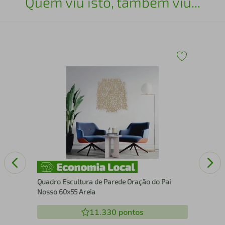
Quem viu isto, também viu...
Qua
Cai
Quadro Escultura de Parede Oração do Pai
Nosso 60x55 Areia
11.330
pontos