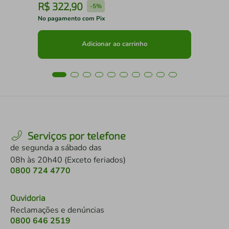
R$
322
,
90
R
-
5%
No pagamento com Pix
No 
Adicionar ao carrinho
Serviços por telefone
de segunda a sábado das
08h às 20h40 (Exceto feriados)
0800 724 4770
Ouvidoria
Reclamações e denúncias
0800 646 2519