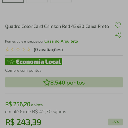
air fryer
4
º
iphone
5
º
Quadro Color Card Crimson Red 43x30 Caixa Preto
Casa do Arquiteto
Fornecido e entregue por
☆
☆
☆
☆
☆
(0 avaliações)
Compre com pontos:
8.540
pontos
R$
256
,
20
à vista
em até
6
x de
R$
42
,
70
s/juros
R$
243
,
39
-
5%